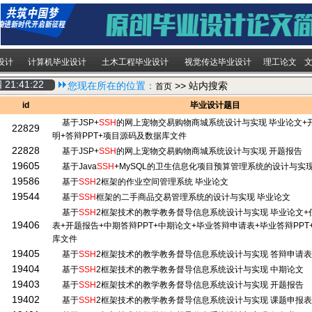
设计
计算机毕业设计
土木工程毕业设计
视觉传达毕业设计
理工论文
四
21:41:22
您现在所在的位置：
>> 站内搜索
首页
id
毕业设计题目
基于JSP+
SSH
的网上宠物交易购物商城系统设计与实现 毕业论文+
22829
明+答辩PPT+项目源码及数据库文件
22828
基于JSP+
SSH
的网上宠物交易购物商城系统设计与实现 开题报告
19605
基于Java
SSH
+MySQL的卫生信息化项目预算管理系统的设计与实现
19586
基于
SSH
2框架的作业空间管理系统 毕业论文
19544
基于
SSH
框架的二手商品交易管理系统的设计与实现 毕业论文
基于
SSH
2框架技术的教学教务督导信息系统设计与实现 毕业论文+
19406
表+开题报告+中期答辩PPT+中期论文+毕业答辩申请表+毕业答辩PP
库文件
19405
基于
SSH
2框架技术的教学教务督导信息系统设计与实现 答辩申请表
19404
基于
SSH
2框架技术的教学教务督导信息系统设计与实现 中期论文
19403
基于
SSH
2框架技术的教学教务督导信息系统设计与实现 开题报告
19402
基于
SSH
2框架技术的教学教务督导信息系统设计与实现 课题申报表