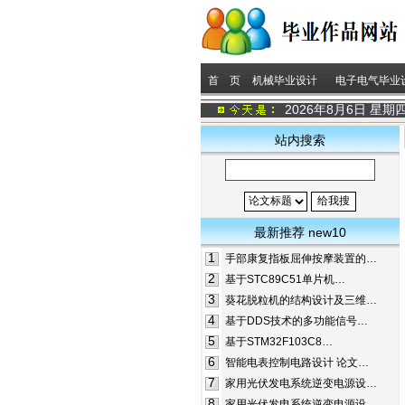
首 页
机械毕业设计
电子电气毕业
2026年8月6日 星期
站内搜索
最新推荐 new10
1
手部康复指板屈伸按摩装置的…
2
基于STC89C51单片机…
3
葵花脱粒机的结构设计及三维…
4
基于DDS技术的多功能信号…
5
基于STM32F103C8…
6
智能电表控制电路设计 论文…
7
家用光伏发电系统逆变电源设…
8
家用光伏发电系统逆变电源设…