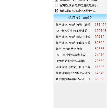
9
家用光伏发电系统逆变电源设…
10
钢筋调直机机械结构设计 说…
热门设计 top10
131494
基于微信小程序的图书管理
100743
ASP制作学生档案管理系…
90712
基于微信小程序商城毕业设…
82802
基于微信小程序实现健身系…
82656
基于Python网络爬虫…
74970
2019年视觉传达毕业设…
70350
Html网站的设计与制作
68608
毕业设计（论文）任务书各…
67848
最新计算机专业毕业设计课…
66368
西京学院本科毕业设计工作…