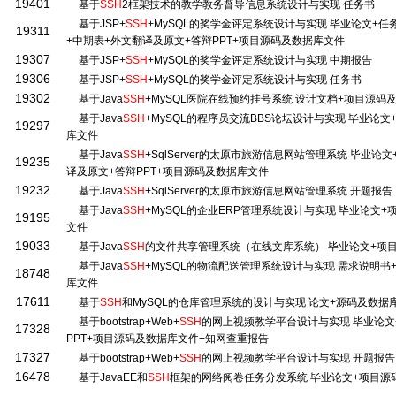
19401
基于
SSH
2框架技术的教学教务督导信息系统设计与实现 任务书
基于JSP+
SSH
+MySQL的奖学金评定系统设计与实现 毕业论文+任
19311
+中期表+外文翻译及原文+答辩PPT+项目源码及数据库文件
19307
基于JSP+
SSH
+MySQL的奖学金评定系统设计与实现 中期报告
19306
基于JSP+
SSH
+MySQL的奖学金评定系统设计与实现 任务书
19302
基于Java
SSH
+MySQL医院在线预约挂号系统 设计文档+项目源码
基于Java
SSH
+MySQL的程序员交流BBS论坛设计与实现 毕业论
19297
库文件
基于Java
SSH
+SqlServer的太原市旅游信息网站管理系统 毕业论
19235
译及原文+答辩PPT+项目源码及数据库文件
19232
基于Java
SSH
+SqlServer的太原市旅游信息网站管理系统 开题报告
基于Java
SSH
+MySQL的企业ERP管理系统设计与实现 毕业论文
19195
文件
19033
基于Java
SSH
的文件共享管理系统（在线文库系统） 毕业论文+项
基于Java
SSH
+MySQL的物流配送管理系统设计与实现 需求说明书
18748
库文件
17611
基于
SSH
和MySQL的仓库管理系统的设计与实现 论文+源码及数据
基于bootstrap+Web+
SSH
的网上视频教学平台设计与实现 毕业论文
17328
PPT+项目源码及数据库文件+知网查重报告
17327
基于bootstrap+Web+
SSH
的网上视频教学平台设计与实现 开题报告
16478
基于JavaEE和
SSH
框架的网络阅卷任务分发系统 毕业论文+项目源