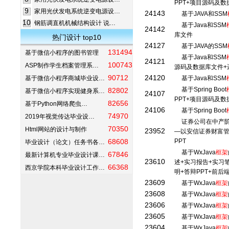
PPT+项目源码及
9
家用光伏发电系统逆变电源设…
24143
基于JAVA和SSM
10
钢筋调直机机械结构设计 说…
基于Java和SSM
24142
库文件
热门设计 top10
24127
基于JAVA的SSM
131494
基于微信小程序的图书管理
基于Java和SSM
24121
100743
ASP制作学生档案管理系…
源码及数据库文件+
90712
24120
基于微信小程序商城毕业设…
基于Java和SSM
基于Spring Boot
82802
基于微信小程序实现健身系…
24107
PPT+项目源码及
82656
基于Python网络爬虫…
24106
基于Spring Boot
74970
2019年视觉传达毕业设…
证券公司在中产
70350
Html网站的设计与制作
23952
—以安信证券财富管
68608
PPT
毕业设计（论文）任务书各…
基于WxJava
框架
67846
最新计算机专业毕业设计课…
23610
述+实习报告+实习
66368
西京学院本科毕业设计工作…
明+答辩PPT+前后
23609
基于WxJava
框架
23608
基于WxJava
框架
23606
基于WxJava
框架
23605
基于WxJava
框架
23604
基于WxJava
框架