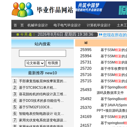
首 页
机械毕业设计
电子电气毕业设计
计算机毕业设计
土木工
2026年8月6日 星期四
19:38:36
您现在所在的
id
站内搜索
25995
基于SSM
框架
的
25994
基于SSM
框架
的
25731
基于SSM
框架
的
25720
基于停车收费管
最新推荐 new10
25716
基于SSM
框架
的
1
25715
手部康复指板屈伸按摩装置的…
基于SSM
框架
的
2
基于SpringBoot
基于STC89C51单片机…
25493
源码及数据库文件
3
葵花脱粒机的结构设计及三维…
25492
基于SpringBoot
4
基于DDS技术的多功能信号…
基于JAVA与Sprin
5
基于STM32F103C8…
25370
PPT+项目源码及
6
智能电表控制电路设计 论文…
24169
基于SSM
框架
的
7
家用光伏发电系统逆变电源设…
基于springboot
24157
8
家用光伏发电系统逆变电源设…