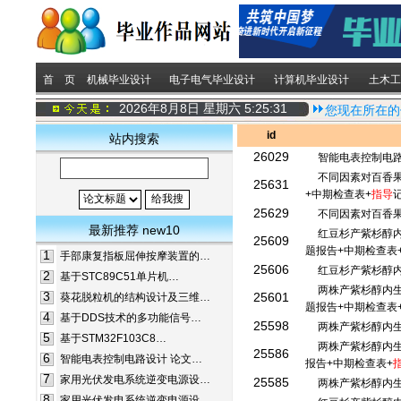
首 页
机械毕业设计
电子电气毕业设计
计算机毕业设计
土木工
2026年8月8日 星期六
5:25:32
您现在所在的
id
站内搜索
26029
智能电表控制电路
不同因素对百香果
25631
+中期检查表+
指导
25629
不同因素对百香
最新推荐 new10
红豆杉产紫杉醇内
25609
题报告+中期检查表
1
手部康复指板屈伸按摩装置的…
25606
红豆杉产紫杉醇内
2
基于STC89C51单片机…
两株产紫杉醇内生
3
25601
葵花脱粒机的结构设计及三维…
题报告+中期检查表+
4
基于DDS技术的多功能信号…
25598
两株产紫杉醇内生真
5
基于STM32F103C8…
两株产紫杉醇内生
25586
6
智能电表控制电路设计 论文…
报告+中期检查表+
7
家用光伏发电系统逆变电源设…
25585
两株产紫杉醇内生
8
家用光伏发电系统逆变电源设…