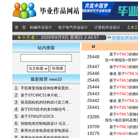
首 页
机械毕业设计
电子电气毕业设计
计算机毕业设计
土木工
2026年8月9日 星期日
2:44:58
您现在所在的
id
站内搜索
基于
HTML5
的购
25448
告+中期报告+答辩
25447
基于
HTML5
的购
25446
修改 基于
HTML5
最新推荐 new10
25445
基于
HTML5
的购
25444
基于
HTML5
的购
1
手部康复指板屈伸按摩装置的…
25443
基于
HTML5
的购
2
基于STC89C51单片机…
25442
修改 基于
HTML5
3
葵花脱粒机的结构设计及三维…
25441
基于
HTML5
的购
4
基于DDS技术的多功能信号…
基于
HTML5
宠物
5
基于STM32F103C8…
23285
报告+项目源码及数
6
智能电表控制电路设计 论文…
19709
基于
HTML5
的德
7
家用光伏发电系统逆变电源设…
19275
基于
Html5
+Boo
8
家用光伏发电系统逆变电源设…