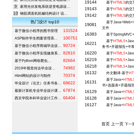
19144
基于
HTML5
的交
9
家用光伏发电系统逆变电源设…
19143
基于
HTML5
的交
10
钢筋调直机机械结构设计 说…
19142
基于
HTML5
的交
热门设计 top10
基于Java+Web+
19081
文件
131524
基于微信小程序的图书管理
16383
基于SpringMVC
100751
ASP制作学生档案管理系…
基于
HTML5
+Ja
16221
90724
基于微信小程序商城毕业设…
务书+开题报告+中
82810
16220
基于微信小程序实现健身系…
基于
HTML5
+Ja
16219
基于
HTML5
+Ja
82664
基于Python网络爬虫…
16218
基于
HTML5
+Ja
74982
2019年视觉传达毕业设…
16132
外文翻译-基于
HT
70374
Html网站的设计与制作
基于Java+
HTML
16131
68622
毕业设计（论文）任务书各…
书+选题表+开题报
67874
最新计算机专业毕业设计课…
16129
基于Java+
HTML
66404
16128
西京学院本科毕业设计工作…
基于Java+
HTML
16127
基于Java+
HTML
首页 上一页
下一