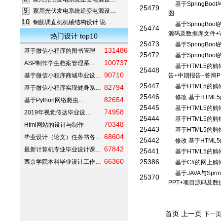
基于SpringBoot
25479
9
家用光伏发电系统逆变电源设…
图
10
钢筋调直机机械结构设计 说…
基于SpringBo
25474
源码及数据库文件+
热门设计 top10
25473
基于SpringBo
131486
基于微信小程序的图书管理
25472
基于SpringBo
100737
ASP制作学生档案管理系…
基于HTML5的购
25448
90710
基于微信小程序商城毕业设…
告+中期报告+答辩
25447
基于HTML5的购
82794
基于微信小程序实现健身系…
25446
修改 基于HTML
82654
基于Python网络爬虫…
25445
基于HTML5的购
74958
2019年视觉传达毕业设…
25444
基于HTML5的购
70348
Html网站的设计与制作
25443
基于HTML5的购
68604
毕业设计（论文）任务书各…
25442
修改 基于HTML
67842
最新计算机专业毕业设计课…
25441
基于HTML5的购
66360
25386
西京学院本科毕业设计工作…
基于C#的网上购
基于JAVA与Spri
25370
PPT+项目源码及
首页 上一页
下一