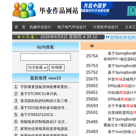
首 页
机械毕业设计
电子电气毕业设计
计算机毕业设计
土木工
2026年8月6日 星期四
4:39:10
您现在所在的
id
站内搜索
基于SpringBoo
25754
答辩PPT+项目源
25753
基于SpringBoo
25752
基于SpringBoo
最新推荐 new10
25675
抖音
商城
店铺用
25652
DR钻戒
商城
设计
1
手部康复指板屈伸按摩装置的…
25651
Dr钻戒
商城
设计
2
基于STC89C51单片机…
25650
DR钻戒
商城
设计
3
葵花脱粒机的结构设计及三维…
25593
关于平家果
商城
4
基于DDS技术的多功能信号…
25591
仿英雄联盟周边
5
基于STM32F103C8…
基于SpringBoo
6
25485
智能电表控制电路设计 论文…
重版论文+项目源码
7
家用光伏发电系统逆变电源设…
25483
基于Vue2的线上
8
家用光伏发电系统逆变电源设…