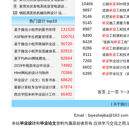
10466
公路
桥梁
30m简
9
家用光伏发电系统逆变电源设…
9897
道路
桥梁
工程技
10
钢筋调直机机械结构设计 说…
9146
红壁岩
桥梁
施工测
热门设计 top10
9145
桥梁
施工测量方
8987
131520
道路
桥梁
工程技术
基于微信小程序的图书管理
8490
桥梁
工程课程设
100751
ASP制作学生档案管理系…
8428
“道路与
桥梁
工程
90720
基于微信小程序商城毕业设…
8286
桥梁
工程课程设
82810
基于微信小程序实现健身系…
8111
道路
桥梁
工程技
82664
基于Python网络爬虫…
7266
桥梁
毕业设计任
74982
2019年视觉传达毕业设…
6602
桥梁
毕业设计任
70366
Html网站的设计与制作
6395
桥梁
毕业论文（
68620
毕业设计（论文）任务书各…
67874
最新计算机专业毕业设计课…
首页 上一页
下一
66402
西京学院本科毕业设计工作…
|
关于我们
Email：biyeshejiba@163.c
本站
毕业设计
和
毕业论文
资料均属原创者所有,仅供学习交流之用,