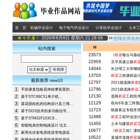
首 页
机械毕业设计
电子电气毕业设计
计算机毕业设计
土木工
2026年8月8日 星期六
21:28:58
您现在所在的
id
站内搜索
23573
《
桥梁
墩台与基
22959
京平高速公路
桥
14044
长沙理工大学继
13703
桥梁
工程课程设
最新推荐 new10
12797
2021级道路
桥梁
1
12796
手部康复指板屈伸按摩装置的…
2021级道路
桥梁
12130
2
道路
桥梁
工程技
基于STC89C51单片机…
12129
3
双向6车道三跨
葵花脱粒机的结构设计及三维…
11723
铁路客运专线常
4
基于DDS技术的多功能信号…
11488
桥梁
工程毕业设
5
基于STM32F103C8…
11455
土木与建筑
桥梁
6
智能电表控制电路设计 论文…
10677
《
桥梁
工程》课
7
家用光伏发电系统逆变电源设…
10522
某城市道路
桥梁
8
家用光伏发电系统逆变电源设…