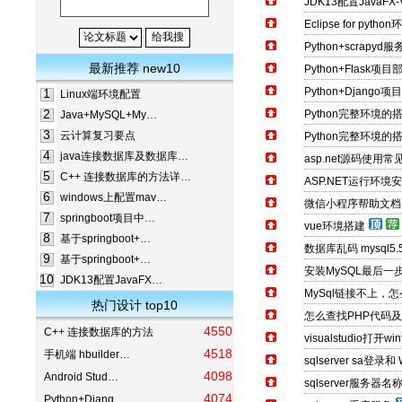
JDK13配置JavaFX
Eclipse for py
Python+scrap
最新推荐 new10
Python+Flask项
Python+Django
1
Linux端环境配置
2
Python完整环境的
Java+MySQL+My…
3
云计算复习要点
Python完整环境的搭
4
java连接数据库及数据库…
asp.net源码使用
5
C++ 连接数据库的方法详…
ASP.NET运行环境
6
windows上配置mav…
微信小程序帮助文档
7
springboot项目中…
vue环境搭建
8
基于springboot+…
数据库乱码 mysql5
9
基于springboot+…
安装MySQL最后一步出
10
JDK13配置JavaFX…
MySql链接不上，怎
热门设计 top10
怎么查找PHP代码
4550
C++ 连接数据库的方法
visualstudio打开wi
4518
手机端 hbuilder…
sqlserver sa
4098
Android Stud…
sqlserver服务器
4074
Python+Djang…