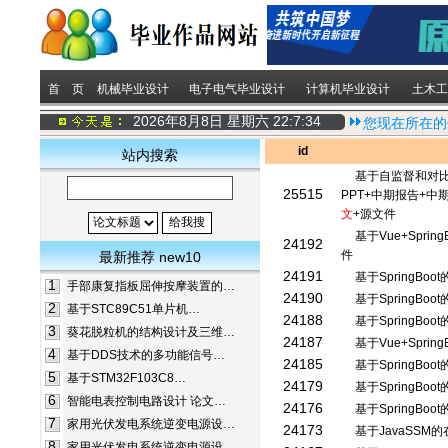
首 页
机械毕业设计
电子电气毕业设计
计算机毕业设计
土木工
2026年8月8日 星期六
22:7:34
您现在所在的
id
站内搜索
基于自监督和对比
25515
PPT+中期报告+中
文
+源文件
基于Vue+Spri
24192
件
最新推荐 new10
24191
基于SpringBo
1
手部康复指板屈伸按摩装置的…
24190
基于SpringBo
2
基于STC89C51单片机…
24188
基于SpringBo
3
葵花脱粒机的结构设计及三维…
24187
基于Vue+Spri
4
基于DDS技术的多功能信号…
24185
基于SpringBo
5
基于STM32F103C8…
24179
基于SpringBo
6
智能电表控制电路设计 论文…
24176
基于SpringBo
7
家用光伏发电系统逆变电源设…
24173
基于JavaSSM
8
家用光伏发电系统逆变电源设…