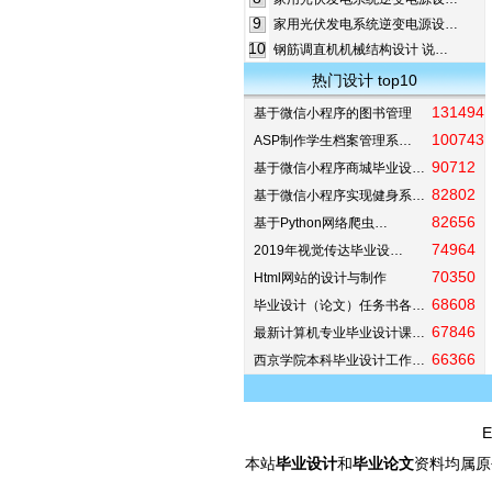
9
家用光伏发电系统逆变电源设…
10
钢筋调直机机械结构设计 说…
热门设计 top10
131494
基于微信小程序的图书管理
100743
ASP制作学生档案管理系…
90712
基于微信小程序商城毕业设…
82802
基于微信小程序实现健身系…
82656
基于Python网络爬虫…
74964
2019年视觉传达毕业设…
70350
Html网站的设计与制作
68608
毕业设计（论文）任务书各…
67846
最新计算机专业毕业设计课…
66366
西京学院本科毕业设计工作…
E
本站
毕业设计
和
毕业论文
资料均属原