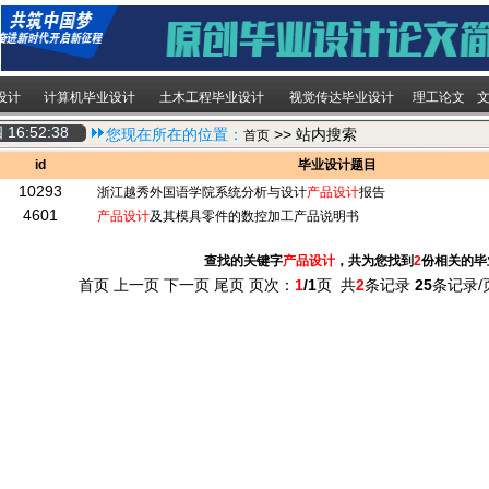
设计
计算机毕业设计
土木工程毕业设计
视觉传达毕业设计
理工论文
四
16:52:38
您现在所在的位置：
>> 站内搜索
首页
id
毕业设计题目
10293
浙江越秀外国语学院系统分析与设计
产品设计
报告
4601
产品设计
及其模具零件的数控加工产品说明书
查找的关键字
产品设计
，共为您找到
2
份相关的毕
首页 上一页 下一页 尾页 页次：
1
/1
页 共
2
条记录
25
条记录/