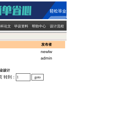
文科论文
毕设资料
帮助中心
设计流程
发布者
newlw
admin
业设计
页 转到：