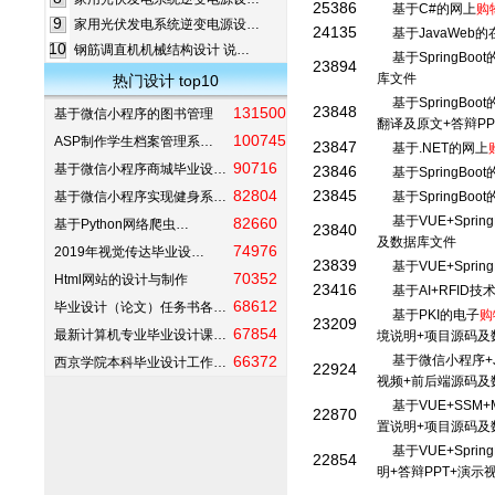
25386
基于C#的网上
购
9
家用光伏发电系统逆变电源设…
24135
基于JavaWeb的
10
钢筋调直机机械结构设计 说…
基于SpringBoot
23894
库文件
热门设计 top10
基于SpringBo
23848
131500
基于微信小程序的图书管理
翻译及原文+答辩P
100745
ASP制作学生档案管理系…
23847
基于.NET的网上
90716
基于微信小程序商城毕业设…
23846
基于SpringBo
82804
23845
基于微信小程序实现健身系…
基于SpringBo
基于VUE+Sprin
82660
基于Python网络爬虫…
23840
及数据库文件
74976
2019年视觉传达毕业设…
23839
基于VUE+Sprin
70352
Html网站的设计与制作
23416
基于AI+RFID
68612
毕业设计（论文）任务书各…
基于PKI的电子
购
23209
67854
最新计算机专业毕业设计课…
境说明+项目源码及
66372
基于微信小程序+Ja
西京学院本科毕业设计工作…
22924
视频+前后端源码及
基于VUE+SSM
22870
置说明+项目源码及
基于VUE+Sprin
22854
明+答辩PPT+演