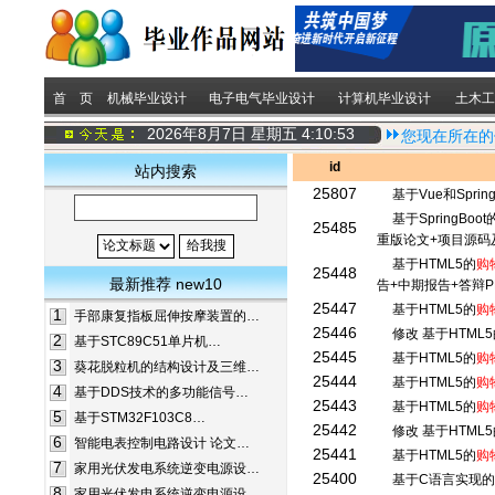
首 页
机械毕业设计
电子电气毕业设计
计算机毕业设计
土木工
2026年8月7日 星期五
4:10:53
您现在所在的
id
站内搜索
25807
基于Vue和Spri
基于SpringBoot
25485
重版论文+项目源码
基于HTML5的
购
25448
最新推荐 new10
告+中期报告+答辩
25447
基于HTML5的
购
1
手部康复指板屈伸按摩装置的…
25446
修改 基于HTML5
2
基于STC89C51单片机…
25445
基于HTML5的
购
3
葵花脱粒机的结构设计及三维…
25444
基于HTML5的
购
4
基于DDS技术的多功能信号…
25443
基于HTML5的
购
5
基于STM32F103C8…
25442
修改 基于HTML5
6
智能电表控制电路设计 论文…
25441
基于HTML5的
购
7
家用光伏发电系统逆变电源设…
25400
基于C语言实现
8
家用光伏发电系统逆变电源设…