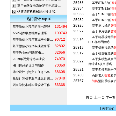
25935
基于STM32的
智
9
家用光伏发电系统逆变电源设…
25934
基于STM32的
智
10
钢筋调直机机械结构设计 说…
25933
基于STM32的
智
热门设计 top10
25932
基于STM32的
智
25928
基于单片机的
智
131494
基于微信小程序的图书管理
25927
基于单片机的
智
100743
ASP制作学生档案管理系…
基于机器视觉的
25914
90712
基于微信小程序商城毕业设…
PLC梯形图程序
82802
基于微信小程序实现健身系…
25913
基于机器视觉的
82656
基于Python网络爬虫…
25912
基于机器视觉的
74970
2019年视觉传达毕业设…
基于多模型融合
25822
目综述+项目源码
70350
Html网站的设计与制作
25821
基于多模型融合
68608
毕业设计（论文）任务书各…
25769
高龄老人
智能
看
67848
最新计算机专业毕业设计课…
25767
智能
消防系统在古
66368
西京学院本科毕业设计工作…
首页 上一页
下一页
|
关于我们