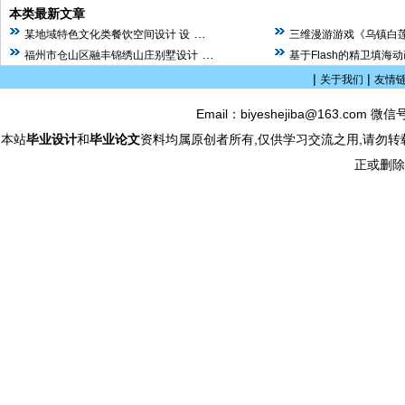
本类最新文章
…
某地域特色文化类餐饮空间设计 设
三维漫游游戏《乌镇白
…
福州市仓山区融丰锦绣山庄别墅设计
基于Flash的精卫填海
|
|
关于我们
友情
Email：biyeshejiba@163.com 微信
本站
毕业设计
和
毕业论文
资料均属原创者所有,仅供学习交流之用,请勿转
正或删除