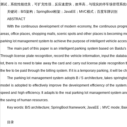
测试，系统性能优良，可扩充性强，反应速度快，效率高，与现实的停车场管理系统
关键词：B/S架构；SpringBoot框架；JavaEE；MVC模式；百度车牌识别
ABSTRACT
With the continuous development of modern economy, the continuous progress
areas, office places, shopping malls, scenic spots and other places is becoming 
parking lot management system to achieve the purpose of intelligent vehicle acces
The main part of this paper is an intelligent parking system based on Baidu's
Through license plate recognition, record the vehicle information, input the datab
lot, there is no need to take away the card and carry out license plate recognition
the fee to be paid through the billing system. If it is a temporary parking, it will be 
The parking lot management system adopts B / S architecture, takes springb
model is adopted to effectively improve the development efficiency of the system. I
speed and high efficiency. It adapts to the real parking lot management system and 
the saving of human resources.
Key words: B/S architecture; SpringBoot framework; JavaEE；MVC mode; Baidu
目录