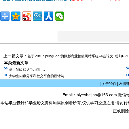
上一篇文章：
基于Vue+SpringBoot的摄影商业拍摄网站系统 毕业论文+答辩P
本类最新文章
…
基于MatlabSimulink
…
大学生内容分享和社交平台的设计与
|
|
关于我们
友情
Email：biyeshejiba@163.com 微信
本站
毕业设计
和
毕业论文
资料均属原创者所有,仅供学习交流之用,请勿转
正或删除