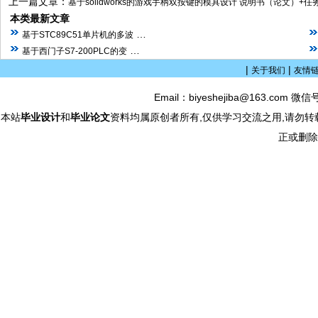
上一篇文章：
基于solidworks的游戏手柄双按键的模具设计 说明书（论文）+任
本类最新文章
…
基于STC89C51单片机的多波
…
基于西门子S7-200PLC的变
|
|
关于我们
友情
Email：biyeshejiba@163.com 微信
本站
毕业设计
和
毕业论文
资料均属原创者所有,仅供学习交流之用,请勿转
正或删除