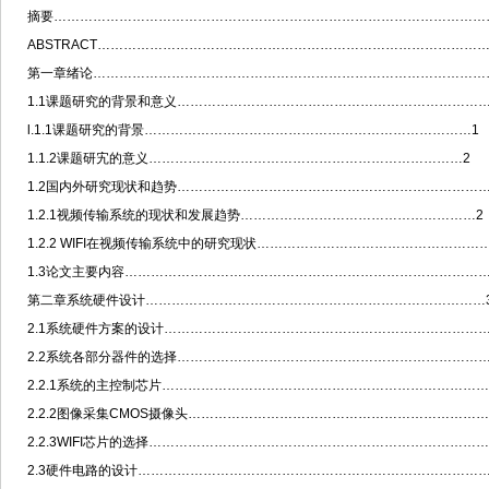
摘要………………………………………………………………………………………
ABSTRACT…………………………………………………………………………………
第一章绪论………………………………………………………………………………
1.1课题研究的背景和意义………………………………………………………………
l.1.1课题研究的背景…………………………………………………………………1
1.1.2课题研宄的意义………………………………………………………………2
1.2国内外研究现状和趋势………………………………………………………………
1.2.1视频传输系统的现状和发展趋势………………………………………………2
1.2.2 WIFI在视频传输系统中的研究现状………………………………………………
1.3论文主要内容…………………………………………………………………………
第二章系统硬件设计……………………………………………………………………
2.1系统硬件方案的设计…………………………………………………………………
2.2系统各部分器件的选择………………………………………………………………
2.2.1系统的主控制芯片…………………………………………………………………
2.2.2图像采集CMOS摄像头……………………………………………………………
2.2.3WIFI芯片的选择……………………………………………………………………
2.3硬件电路的设计………………………………………………………………………