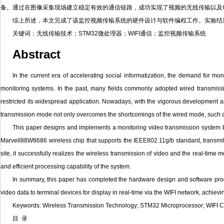
备。通过在图像采集现场建立稳定有效的通信链路，成功实现了视频的无线传输以及电
综上所述，本文完成了该监控视频传输系统的硬件设计与软件编程工作。实验结果
关键词：无线传输技术；STM32微处理器；WIFI通信；监控视频传输系统
Abstract
In the current era of accelerating social informatization, the demand for mo
monitoring systems. In the past, many fields commonly adopted wired transmissio
restricted its widespread application. Nowadays, with the vigorous development 
transmission mode not only overcomes the shortcomings of the wired mode, such as
This paper designs and implements a monitoring video transmission system
Marvell88W8686 wireless chip that supports the IEEE802.11g/b standard, transmits 
site, it successfully realizes the wireless transmission of video and the real-tim
and efficient processing capability of the system.
In summary, this paper has completed the hardware design and software prog
video data to terminal devices for display in real-time via the WIFI network, achiev
Keywords: Wireless Transmission Technology; STM32 Microprocessor; WIFI 
目 录