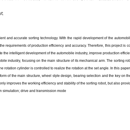
方式
ficient and accurate sorting technology. With the rapid development of the automobi
 the requirements of production efficiency and accuracy. Therefore, this project is c
e the intelligent development of the automobile industry, improve production effici
ile industry, focusing on the main structure of its mechanical arm. The sorting ro
he rotation cylinder is controlled to realize the rotation at the set angle. In this 
m of the main structure, wheel style design, bearing selection and the key on the
ly improves the working efficiency and stability of the sorting robot, but also provi
n simulation; drive and transmission mode