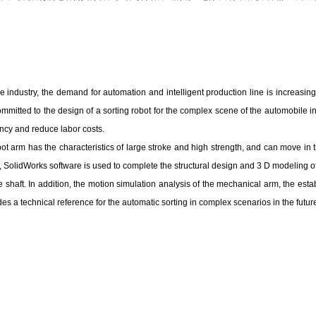
le industry, the demand for automation and intelligent production line is increasi
ommitted to the design of a sorting robot for the complex scene of the automobile in
ency and reduce labor costs.
bot arm has the characteristics of large stroke and high strength, and can move in 
paper, SolidWorks software is used to complete the structural design and 3 D modelin
 shaft. In addition, the motion simulation analysis of the mechanical arm, the est
des a technical reference for the automatic sorting in complex scenarios in the futur