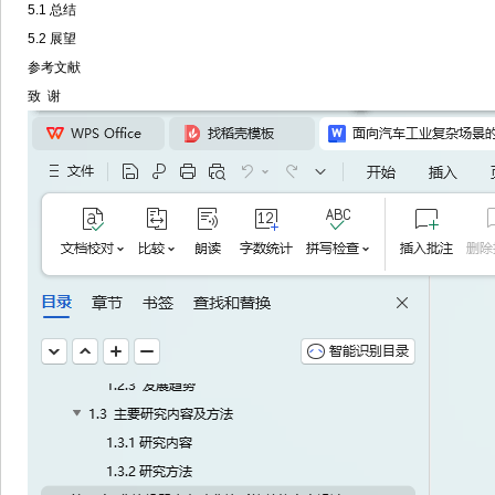
5.1 总结
5.2 展望
参考文献
致 谢