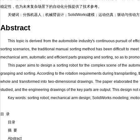
稳定性，也为未来复杂场景下的自动化分拣提供了技术参考。
关键词：分拣机器人；机械臂设计；SolidWorks建模；运动仿真；驱动与传动
Abstract
This topic is derived from the automobile industry's continuous pursuit of ef
sorting scenarios, the traditional manual sorting method has been difficult to meet
mechanical arm, automatic and efficient parts grasping and sorting, so as to promot
This paper aims to design a sorting robot for the complex scene of the automob
grasping and sorting. According to the rotation requirements during transplanting, t
whole and transformed into two-dimensional drawings. The paper elaborated the for
studied, and the engineering drawings of the key parts are output. This design not on
Key words: sorting robot; mechanical arm design; SolidWorks modeling; motio
目 录
目录
摘 要
Abstract