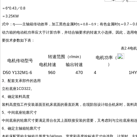
＝
／
η……
＝
6*0.43
／
0.8
＝
3.25KW
式中：
η——主轴箱传动效率，加工黑色金属时η
＝
～
；有色金属时
η＝0.7
～
0.
0.8
0.9
动力箱的电动机功率应大于计算功率，并结合轴要求的转速大小选择。因此，选用
要技术参数如下表：
表
2.4电
转速范围（r/min）
电机功率（
电机传动型号
）
电机转速
输出转速
D50 Y132M1-6
960
470
4
1HY
3
、配套支承部件的选用
立柱底座
1CD322
。
4
、确定装料高度
装料高度指工件安装基面至机床底面的垂直距离，在现阶段设计组合机床时，装料
5
、中间底座轮廓尺寸
中间底座的轮廓尺寸要满足滑台在其上面联接安装的需要，又考虑到与立柱底座相
6
、确定主轴箱轮廓尺寸
本机床配置的主轴箱总厚度为
340mm，宽度和高度按标准尺寸中选取。计算时，主轴