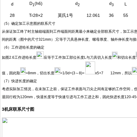
D
(h6)
d
d
d
L
1
2
3
28
Tr28×2
莫氏1号
12.061
36
55
（
5）确定加工示意图的联系尺寸
从保证加工终了时主轴箱端面到工件端面间距离最小来确定全部联系尺寸，加工示
间的距离（图中的尺寸
321mm
）
,它等于刀具悬伸长度、螺母厚度、轴外伸长度与
（
6）工作进给长度的确定
如图
2.6
工作进给长度
应等于工件加工部位长度
L与刀具切入长度
和切出长度
值，因此取
=8mm
，切出长度
=1/3d+(3
～
8)=
x5+7
12mm
，
所以
（
7）快进长度的确定
考虑实际加工情况，在未加工之前，保证工件表面与刀尖之间有足够的工作空间，
退回行程为
120mm，快退长度等于快速引进与工作工进之和，
因此快进长度
120-45
3
机床联系尺寸图