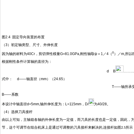
图
2.4 固定导向装置的布置
（
3）初定轴类型、尺寸、外伸长度
0
因为轴的材料为
40Cr，剪切弹性模量G=81.0GPa,刚性轴取ψ＝1／4（
）／
m,所以B
根据刚性条件计算轴的直径为：
d
B
………
式中：
d——轴直径（mm）（24.65）
T——轴所承受
B——系数
本设计中轴直径
d=5mm,轴外伸长度为：L=115mm
，
D/
为
40/28
。
（
4）选择刀具接杆
由以上可知，主轴箱各轴的外伸长度为一定值，而刀具的长度也是一定值，因此，
节，这个可调节在组合机床上是通过可调整的刀具接杆来解决的
,
连接杆如图
所示
2.5