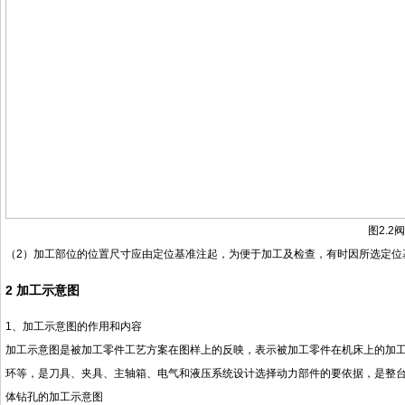
图
2.2
阀
（
2
）加工部位的位置尺寸应由定位基准注起，为便于加工及检查，有时因所选定位
2
加工示意图
1
、加工示意图的作用和内容
加工示意图是被加工零件工艺方案在图样上的反映，表示被加工零件在机床上的加
环等，是刀具、夹具、主轴箱、电气和液压系统设计选择动力部件的要依据，是整
体钻孔的加工示意图