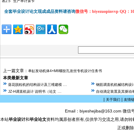
表
2.5 生产率计算卡
全套毕业设计论文现成成品资料请咨询
微信号：biyezuopinvvp QQ：1
上一篇文章：
单缸发动机体4×M6螺纹孔攻丝专机设计任务书
本类最新文章
…
葵花脱粒机的结构设计及三维建模
钢筋调直机机械结构设计
…
JZ-H调直机设计 说明书（论文
自动滴定装置及其驱动单
|
|
关于我们
友情
Email：biyeshejiba@163.com 微信
本站
毕业设计
和
毕业论文
资料均属原创者所有,仅供学习交流之用,请勿转
正或删除