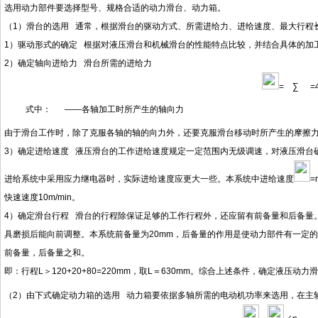
选用动力部件要选择型号、规格合适的动力滑台、动力箱。
（
1）滑台的选用 通常，根据滑台的驱动方式、所需进给力、进给速度、最大行程
1）驱动形式的确定 根据对液压滑台和机械滑台的性能特点比较，并结合具体的加
2）确定轴向进给力 滑台所需的进给力
=
∑
=
式中：
——各轴加工时所产生的轴向力
由于滑台工作时，除了克服各轴的轴的向力外，还要克服滑台移动时所产生的摩擦
3）确定进给速度 液压滑台的工作进给速度规定一定范围内无级调速，对液压滑台确
进给系统中采用应力继电器时，实际进给速度应更大一些。本系统中进给速度
=
快速速度10m/min。
4）确定滑台行程 滑台的行程除保证足够的工作行程外，还应留有前备量和后备量
具磨损后能向前调整。本系统前备量为20mm，后备量的作用是使动力部件有一定的
前备量，后备量之和。
即：行程
L
＞
120+20+80=220mm
，取
L
＝
630mm
。综合上述条件，确定液压动力滑
（
2）由下式确定动力箱的选用 动力箱要依据多轴所需的电动机功率来选用，在主