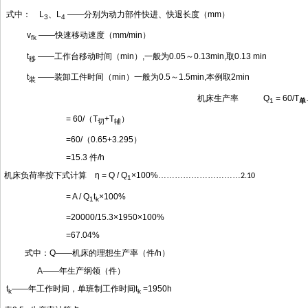
式中：
L
、
L
——分别为动力部件快进、快退长度
（
mm
）
3
4
v
——快速移动速度
（
mm/min
）
fk
t
——工作台移动时间
（
min
）
,
一般为
0.05
～
0.13min,
取
0.13 min
移
t
——装卸工件时间（min）一般为0.5～1.5min,本例取2min
装
机床生产率
Q
= 60/T
1
单
= 60/
（
T
+T
）
切
辅
=60/
（
0.65+3.295
）
=15.3
件
/h
机床负荷率按下式计算
η = Q / Q
×100%…………………………
2.10
1
= A / Q
t
×100%
1
k
=20000/15.3×1950×100%
=67.04%
式中：
Q——机床的理想生产率（件/h）
A——年生产纲领（件）
t
——年工作时间，单班制工作时间t
=1950h
k
k