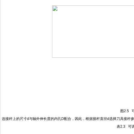
图
2.5
连接杆上的尺寸
d与轴外伸长度的内孔D配合，因此，根据接杆直径d选择刀具接杆参数
表
2.3 