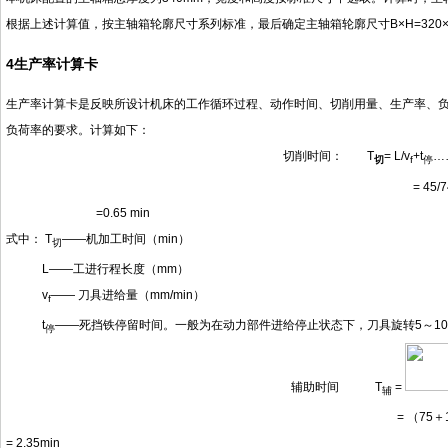
根据上述计算值，按主轴箱轮廓尺寸系列标准，最后确定主轴箱轮廓尺寸
B×H=320
4
生产率计算卡
生产率计算卡是反映所设计机床的工作循环过程、动作时间、切削用量、生产率、
负荷率的要求。计算如下：
切削时间：
T
= L/v
+t
…
切
f
停
= 45/74
=0.65 min
式中：
T
——机加工时间
（
min
）
切
L——工进行程长度
（
mm
）
v
—— 刀具进给量
（
mm/min
）
f
t
——死挡铁停留时间。一般为在动力部件进给停止状态下，刀具旋转5
～
10
停
辅助时间
T
=
辅
=
（
75
＋
= 2.35min