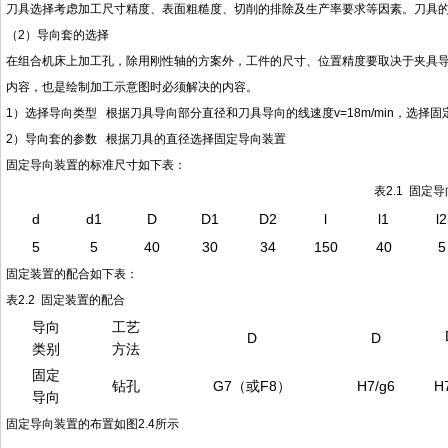
刀具选择考虑加工尺寸精度、表面粗糙度、切削的排除及生产率要求等因素。刀具
（
2）导向套的选择
在组合机床上加工孔，除用刚性轴的方案外，工件的尺寸、位置精度要取决于夹具
内容，也是绘制加工示意图时必须解决的内容。
1）选择导向类型 根据刀具导向部分直径和刀具导向的线速度v=18m/min
，
选择固
2）导向套的参数 根据刀具的直径选择固定导向装置
固定导向装置的标准尺寸如下表：
表
2.1 固定
d
d1
D
D1
D2
l
l1
l2
5
5
40
30
34
150
40
5
固定装置的配合如下表：
表
2.2 固定装置的配合
导向
工艺
D
D
类别
方法
固定
钻孔
G7（或F8）
H7/g6
H
导向
固定导向装置的布置如图
2.4
所示