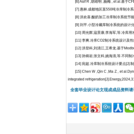
[6] Asif R ,胡靖明 ,杨梅 , et al.基
[7] 惠林.成都地区某550吨冷库制冷系统装置设
[8] 洪欢喜.酸奶加工冷库制冷系统节能与安全
[9] 刘平.小型冷藏库制冷系统的设计分析[J].工程建
[10] 周光辉,寇景康,李海军,等.冷库用准
[11] 李爽.冷库CO2制冷系统设计及性能测试[J]
[12] 洪登科,刘清江,王希龙.基于Mod
[13] 孙炳岩,张文科,姚海清,等.不同制冷
[14] 宛超.冷库制冷系统设计要点[J].制冷与
[15] Chen W ,Qin C ,Ma Z , et al.D
integrated refrigeration[J].Energy,2024
全套毕业设计论文现成成品资料请