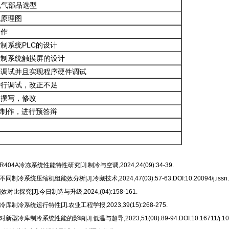
电气部品选型
统原理图
制作
制系统PLC的设计
控制系统触摸屏的设计
真调试并且实现程序硬件调试
进行调试，改正不足
文撰写，修改
T制作，进行预答辩
404A冷冻系统性能特性研究[J].制冷与空调,2024,24(09):34-39.
系统压缩机组能效分析[J].冷藏技术,2024,47(03):57-63.DOI:10.20094/j.issn.167
探究[J].今日制造与升级,2024,(04):158-161.
库制冷系统运行特性[J].农业工程学报,2023,39(15):268-275.
库制冷系统性能的影响[J].低温与超导,2023,51(08):89-94.DOI:10.16711/j.1001-7