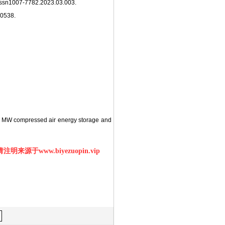
n1007-7782.2023.03.003.
538.
10 MW compressed air energy storage and
明来源于www.biyezuopin.vip