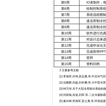
第5周
IO表制作，
第6周
绘制控制系
第7周
系统流程图
第8周
速冻库制冷控
第9周
速冻库制冷
第10周
软件进行仿
第11周
对设计总体
第12周
完成毕业论
第13周
完成答辩PP
第14周
答辩
第15周
资料归档
3 主要参考文献
[1] 李海军,许琦,苏志勇,等.中压补气对R
[2] 伍晓辉,刘超,刘长卿,等.大中型冷库不同制冷
[3] 钟万华.关于大型冷库制冷系统的能效对比
[4] 刘琼瑜,肖波,刘军,等.二次冷凝除霜冷
[5] 秦兴铎,李海军,苏之勇,等.环境温度对新型冷