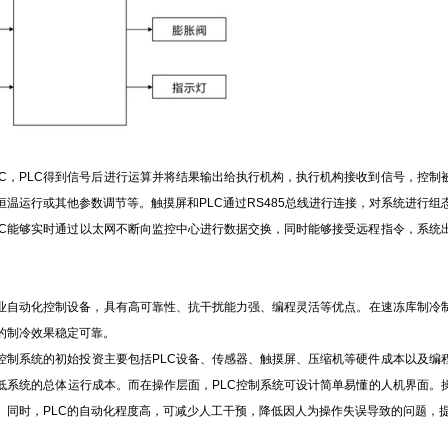
C，PLC得到信号后进行运算并将结果输出给执行机构，执行机构接收到信号，控制
温运行或其他参数调节等。触摸屏和PLC通过RS485总线进行连接，对系统进行
LC能够实时通过以太网不断向监控中心进行数据交换，同时能够接受远程指令，系统
工业自动化控制设备，具有高可靠性、抗干扰能力强、编程灵活等优点。在速冻库制冷制
的制冷效果稳定可靠。
控制系统的初始投资主要包括PLC设备、传感器、触摸屏、压缩机等硬件成本以及编
低系统的总体运行成本。而在操作层面，PLC控制系统可设计简单易懂的人机界面。
。同时，PLC的自动化程度高，可减少人工干预，降低因人为操作失误导致的问题，