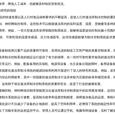
效率，降低人工成本，也能够及时响应突发状况。
或研究的现状
行业的快速发展以及人们对食品保鲜要求的不断提高，促使人们对速冻库制冷控制的重
制、神经网络控制等。这些技术可以根据速冻库内的实时温度、湿度、货物量等多种
用率。例如，一些大型速冻库采用智能控制系统后，能够将温度波动控制在极小范围
快、可靠性强的温度传感器、压力传感器等。这些传感器能够为制冷控制系统提供
设备制造商注重产品的质量和可靠性，采用先进的制造工艺和严格的质量控制体系，
冻库制冷控制系统的稳定运行提供了有力的保障。在一些对可靠性要求较高的速冻库
正常运行。例如，配备备用的压缩机、电源等设备，当主设备出现故障时，备用设备
等国家在速冻库制冷系统的能源回收和利用方面进行了深入的研究和实践。例如，采
的综合利用效率。其中一些国家的速冻库制冷行业具有较为完善的标准和规范体系，
。这有助于保证速冻库制冷控制系统的质量和安全，促进了行业的健康发展。
模糊控制、神经网络控制等智能算法在速冻库制冷控制系统中的应用逐渐增多。这些
整制冷系统的运行参数，提高制冷效率和温度控制精度，保障速冻食品的品质。将制
成化设计不仅减少了设备的占地面积，提高了空间利用率，还增强了系统的稳定性和
出了功能丰富的远程监控平台。管理人员可以通过手机、电脑等终端设备，实时了解