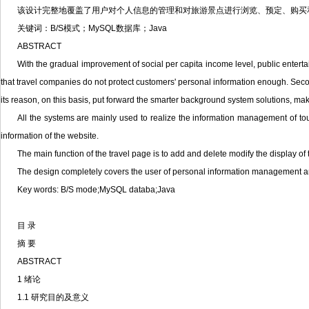
该设计完整地覆盖了用户对个人信息的管理和对旅游景点进行浏览、预定、购买
关键词：B/S模式；MySQL数据库；Java
ABSTRACT
With the gradual improvement of social per capita income level, public enter
that travel companies do not protect customers' personal information enough. Secon
its reason, on this basis, put forward the smarter background system solutions, 
All the systems are mainly used to realize the information management of tour
information of the website.
The main function of the travel page is to add and delete modify the display of 
The design completely covers the user of personal information management and t
Key words: B/S mode;MySQL databa;Java
目 录
摘 要
ABSTRACT
1 绪论
1.1 研究目的及意义