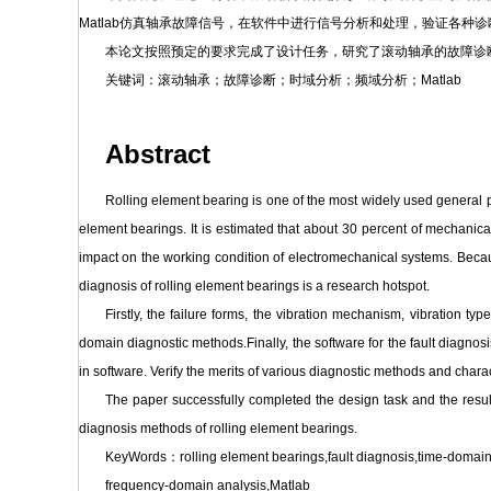
Matlab仿真轴承故障信号，在软件中进行信号分析和处理，验证各种
本论文按照预定的要求完成了设计任务，研究了滚动轴承的故障诊
关键词：滚动轴承；故障诊断；时域分析；频域分析；Matlab
Abstract
Rolling element bearing is one of the most widely used general pa
element bearings. It is estimated that about 30 percent of mechanical 
impact on the working condition of electromechanical systems. Becau
diagnosis of rolling element bearings is a research hotspot.
Firstly, the failure forms, the vibration mechanism, vibration t
domain diagnostic methods.Finally, the software for the fault diagnos
in software. Verify the merits of various diagnostic methods and characte
The paper successfully completed the design task and the resu
diagnosis methods of rolling element bearings.
KeyWords：rolling element bearings,fault diagnosis,time-domain
frequency-domain analysis,Matlab