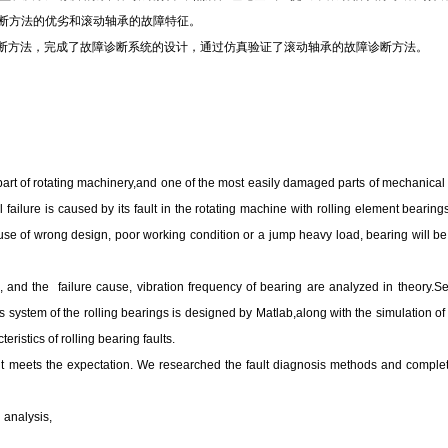
诊断方法的优劣和滚动轴承的故障特征。
断方法，完成了故障诊断系统的设计，通过仿真验证了滚动轴承的故障诊断方法。
rt of rotating machinery,and one of the most easily damaged parts of mechanical equ
failure is caused by its fault in the rotating machine with rolling element bearings.
se of wrong design, poor working condition or a jump heavy load, bearing will be
ype, and the failure cause, vibration frequency of bearing are analyzed in theory
is system of the rolling bearings is designed by Matlab,along with the simulation of
ristics of rolling bearing faults.
lt meets the expectation. We researched the fault diagnosis methods and complet
 analysis,