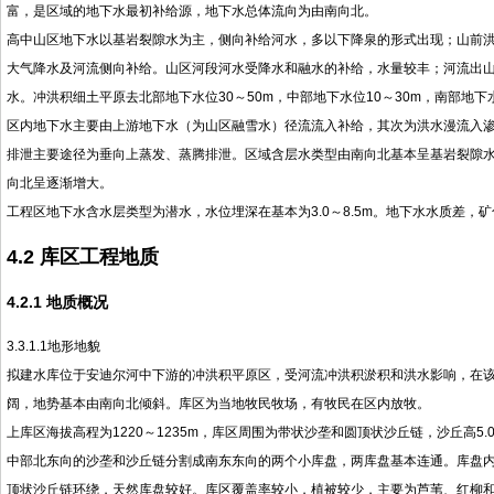
富，是区域的地下水最初补给源，地下水总体流向为由南向北。
高中山区地下水以基岩裂隙水为主，侧向补给河水，多以下降泉的形式出现；山前
大气降水及河流侧向补给。山区河段河水受降水和融水的补给，水量较丰；河流出
水。冲洪积细土平原去北部地下水位30～50m，中部地下水位10～30m，南部地下水
区内地下水主要由上游地下水（为山区融雪水）径流流入补给，其次为洪水漫流入渗
排泄主要途径为垂向上蒸发、蒸腾排泄。区域含层水类型由南向北基本呈基岩裂隙
向北呈逐渐增大。
工程区地下水含水层类型为潜水，水位埋深在基本为3.0～8.5m。地下水水质差，矿化度
4.2
库区工程地质
4.2.1 地质概况
3.3.1.1地形地貌
拟建水库位于安迪尔河中下游的冲洪积平原区，受河流冲洪积淤积和洪水影响，在
阔，地势基本由南向北倾斜。库区为当地牧民牧场，有牧民在区内放牧。
上库区海拔高程为1220～1235m，库区周围为带状沙垄和圆顶状沙丘链，沙丘高5
中部北东向的沙垄和沙丘链分割成南东东向的两个小库盘，两库盘基本连通。库盘
顶状沙丘链环绕，天然库盘较好。库区覆盖率较小，植被较少，主要为芦苇、红柳