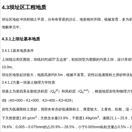
4.3
坝址区工程地质
坝址区地处冲洪积细土平原，分布有零星的沙丘，地形相对开阔，植被发育，多为胡杨
地貌单元中。
4.3.1上坝址基本地质
3.4.1.1基本地质条件
上坝线沿库区围筑，坝线封闭成凹“五边形”，初拟坝型为塑膜的均质土坝，设计库容5
10.0m。
坝址区地形起伏较大，地面高差约8.5m，植被不发育。岩性以低液限粉土质砂和
3.4.1.2方案一坝基土物理力学性质
pl
eol
坝基土为第四系全新统洪积层（Q
）和风积层（Q
），根据地层岩性和物理力
4
4
Ⅰ段（K0+000～K1+000、K3+400～K3+828）
岩性为低液限粉土质砂，局部夹有含砂低液限粉土，厚度较大。土黄色，松散，湿～饱和
3
3
下天然密度1.85 g/cm
，天然含水量23.9%，干密度1.49g/cm
。液限21.1～25.9
78.6%，0.005～0.075mm的占20.9%～28.5%，小于0.005mm粘粒含量占0.5%～