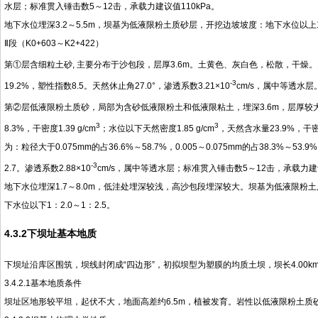
水层；标准贯入锤击数5～12击，承载力建议值110kPa。
地下水位埋深3.2～5.5m，坝基为低液限粉土质砂层，开挖边坡坡度：地下水位以上1：1.
Ⅱ段（K0+603～K2+422）
第①层含细粒土砂, 主要分布于沙包段，层厚3.6m。土黄色、灰白色，松散，干燥。天然
-3
19.2%，塑性指数8.5。天然休止角27.0°，渗透系数3.21×10
cm/s，属中等透水层
第②层低液限粉土质砂，局部为含砂低液限粉土和低液限粘土，埋深3.6m，层厚较大
3
3
8.3%，干密度1.39 g/cm
；水位以下天然密度1.85 g/cm
，天然含水量23.9%，干密度
为：粒径大于0.075mm的占36.6%～58.7%，0.005～0.075mm的占38.3%～53
-3
2.7。渗透系数2.88×10
cm/s，属中等透水层；标准贯入锤击数5～12击，承载力建议
地下水位埋深1.7～8.0m，低洼处埋深较浅，高沙包段埋深较大。坝基为低液限粉土质砂
下水位以下1：2.0～1：2.5。
4.3.2下坝址基本地质
下坝址沿库区围筑，坝线封闭成“四边形”，初拟坝型为塑膜的均质土坝，坝长4.00km，
3.4.2.1基本地质条件
坝址区地形较平坦，起伏不大，地面高差约6.5m，植被发育。岩性以低液限粉土