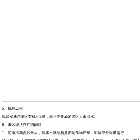
5、机井工程
现状安迪尔灌区有机井2眼，基井主要满足灌区人蓄引水。
6、灌区现状存在的问题
1）河道汛期含砂量大，破坏土壤结构并影响作物产量，影响部分渠道运行