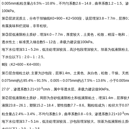
0.005mm粘粒含量占6.5%～10.8%，不均匀系数2.6～14.8，曲率系数1.2～1.5。渗
100kPa。
第②层淤泥质土，分布于坝轴线K0+900～K2+500段，该层埋深3.8～7.7m，层
有腐臭味和烂泥味，非常松软。
第③层低液限粉土质砂，埋深4.0～7.7m，厚度较大，土黄色，松散，稍湿～饱和，天然
透水性土；标准贯入锤击数5～12击，承载力建议值100kPa。
地下水位埋深3.1～5.2m，低洼处埋深较浅，高沙包段埋深较大。坝基为低液限粉土质砂
下水位以下1：2.0～1：2.5。
Ⅲ段（K2+600～K4+000）
第①层含细粒土砂, 主要为沙包段，层厚1.4m。土黄色、灰白色，松散，干燥。天然密度
0.075mm的占85.4%～91.5%，0.005～0.075mm的占7.5%～13.6%，小于
-3
27.0°，渗透系数3.21×10
cm/s，属中等透水层。承载力建议值90kPa。
第②层低液限粉土质砂，局部为含砂低液限粉土和低液限粘土，埋深1.4m，层厚较大，
液限23.8～26.1，塑限15.2～18.4，塑性指数7.7～8.6。颗粒组成为：粒径大于0.075
-3
粒含量占2.4%～3.4%，不均匀系数1.9，曲率系数0.8～0.9。渗透系数3.21×10
c
地下水位埋深3.7～5.1m，低洼处埋深较浅，沙包段埋深较大。坝基为低液限粉土质砂层
水位以下1：2.0～1：2.5。