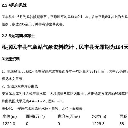
2.2.4风向风速
民丰县4～6月为风沙频繁季节，平原区平均风速为2.1m/s，多年平均8级以上的大风2
较多，多达205余天，并伴有沙尘暴灾害。
2.2.5无霜期和冻土
根据民丰县气象站气象资料统计，民丰县无霜期为194天
3径流资料
3
1、地表径流：现状河流在安迪尔渠首断面多年平均水量为3819万m
，其中75%保
程见水文章节。
2、安迪尔水库库容曲线
安迪尔水库为注入式平原水库，大坝填筑从库区内取土，根据选定方案坝轴线和库区
和曲线图成果见表4.4—1～2，图4-1～2。
表4.4-1 安迪尔水库原始水位～库容、水位～面积表
水位(m)
面积(万㎡)
库容V(万m³)
水位(m)
面积
1222.0
0
0
1229.3
58