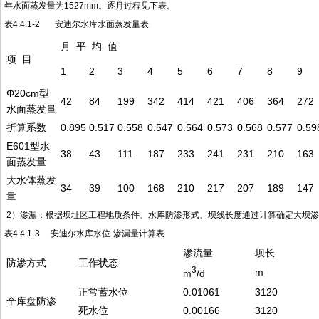
年水面蒸发量为1527mm。逐月过程见下表。
表4.4.1-2 安迪尔水库水面蒸发量表
月 平 均 值
项 目
1
2
3
4
5
6
7
8
9
Φ20cm型
42
84
199
342
414
421
406
364
272
水面蒸发量
折算系数
0.895
0.517
0.558
0.547
0.564
0.573
0.568
0.577
0.59
E601型水
38
43
111
187
233
241
231
210
163
面蒸发量
大水体蒸发
34
39
100
168
210
217
207
189
147
量
2）渗漏：根据坝址区工程地质条件、水库防渗形式、坝线长度通过计算确定大坝
表4.4.1-3 安迪尔水库水位-渗漏量计算表
渗流量
坝长
防渗方式
工作状态
3
m
m
/d
正常蓄水位
0.01061
3120
全库盘防渗
死水位
0.00166
3120