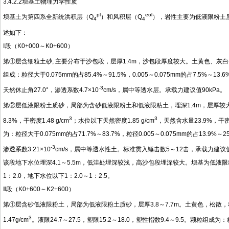
3.4.2.2坝基土物理力学性质
pl
eol
坝基土为第四系全新统洪积层（Q
）和风积层（Q
），岩性主要为低液限粉土
4
4
述如下：
Ⅰ段（K0+000～K0+600）
第①层含细粒土砂, 主要分布于沙包段，层厚1.4m，沙包段厚度较大。土黄色、灰白色
组成：粒径大于0.075mm的占85.4%～91.5%，0.005～0.075mm的占7.5%～1
-3
天然休止角27.0°，渗透系数4.7×10
cm/s，属中等透水层。承载力建议值90kPa。
第②层低液限粉土质砂，局部为含砂低液限粉土和低液限粘土，埋深1.4m，层厚较大
3
3
8.3%，干密度1.48 g/cm
；水位以下天然密度1.85 g/cm
，天然含水量23.9%，干密度
为：粒径大于0.075mm的占71.7%～83.7%，粒径0.005～0.075mm的占13.9%～
-3
渗透系数3.21×10
cm/s，属中等透水性土。标准贯入锤击数5～12击，承载力建议值1
该段地下水位埋深4.1～5.5m，低洼处埋深较浅，高沙包段埋深较大。坝基为低液限粉
1：2.0，地下水位以下1：2.0～1：2.5。
Ⅱ段（K0+600～K2+600）
第①层含砂低液限粉土，局部为低液限粉土质砂，层厚3.8～7.7m。土黄色，松散，
3
1.47g/cm
。液限24.7～27.5，塑限15.2～18.0，塑性指数9.4～9.5。颗粒组成为：粒