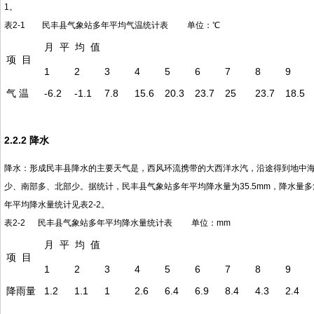
1。
表2-1 民丰县气象站多年平均气温统计表 单位：℃
月 平 均 值
项 目
1
2
3
4
5
6
7
8
9
气 温
-6.2
-1.1
7.8
15.6
20.3
23.7
25
23.7
18.5
2.2.2 降水
降水：形成民丰县降水的主要天气是，西风环流携带的大西洋水汽，沿途得到地中
少、南部多、北部少。据统计，民丰县气象站多年平均降水量为35.5mm，降水量多
年平均降水量统计见表2-2。
表2-2 民丰县气象站多年平均降水量统计表 单位：mm
月 平 均 值
项 目
1
2
3
4
5
6
7
8
9
降雨量
1.2
1.1
1
2.6
6.4
6.9
8.4
4.3
2.4