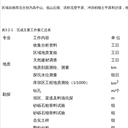
区域自南而北分别为高中山、低山丘陵、洪积戈壁平原、冲洪积细土平原和沙漠，
表3.2-1 完成主要工作量汇总表
专业
工作内容
单 位
收集分析资料
工日
区域地质复核
工日
天然建材调查
工日
地质
地质剖面测绘、测量
km
探坑水位测量
组日
2
库坝区工程地质测绘（1/1000）
km
钻孔
m/个
勘探
坝区、渠道及料场坑探
m
砂砾石粗骨料试验
组
砂砾石细骨料试验
组
击实土样
组
颗粒分析
组