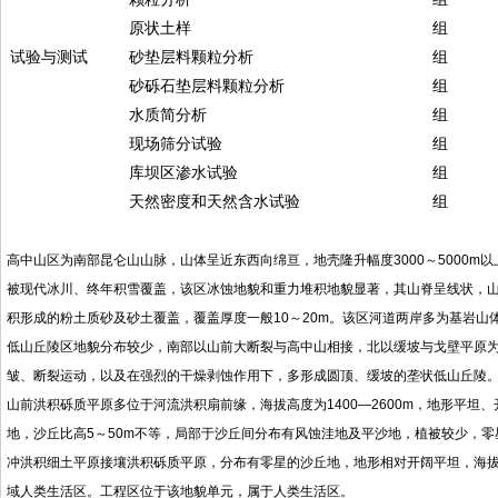
原状土样
组
试验与测试
砂垫层料颗粒分析
组
砂砾石垫层料颗粒分析
组
水质简分析
组
现场筛分试验
组
库坝区渗水试验
组
天然密度和天然含水试验
组
高中山区为南部昆仑山山脉，山体呈近东西向绵亘，地壳隆升幅度3000～5000m以
被现代冰川、终年积雪覆盖，该区冰蚀地貌和重力堆积地貌显著，其山脊呈线状，山
积形成的粉土质砂及砂土覆盖，覆盖厚度一般10～20m。该区河道两岸多为基岩山
低山丘陵区地貌分布较少，南部以山前大断裂与高中山相接，北以缓坡与戈壁平原为邻
皱、断裂运动，以及在强烈的干燥剥蚀作用下，多形成圆顶、缓坡的垄状低山丘陵。
山前洪积砾质平原多位于河流洪积扇前缘，海拔高度为1400—2600m，地形平
地，沙丘比高5～50m不等，局部于沙丘间分布有风蚀洼地及平沙地，植被较少，零
冲洪积细土平原接壤洪积砾质平原，分布有零星的沙丘地，地形相对开阔平坦，海拔高
域人类生活区。工程区位于该地貌单元，属于人类生活区。