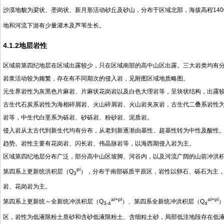
沙漠地貌为梁状、垄岗状、新月形活动砂丘及砂山，分布于区域北部，海拔高程1400
地和河流下游有少量灌木及芦苇生长。
4.1.2地层岩性
区域前第四纪地层在区域出露较少，只在区域南部的高中山区出露。三大岩类均有
岩浆活动较为频繁，存在有不同期次的侵入岩，见附图区域地质略图。
元生界岩性为灰黑色片麻岩、片麻状花岗岩以及白色大理岩等，呈块状结构，出露
古生代石炭系岩性为海相碎屑岩、火山碎屑岩、火山岩夹灰岩，古生代二叠系岩性
岩等，中生代白垩系为砾岩、砂砾岩、粉砂岩、泥质岩。
侵入岩从太古代到新生代均有分布，从老到新逐渐由基性、超基性转为中性及酸性
趋势。岩性主要有花岗岩、闪长岩、伟晶脉岩等，以海西期侵入岩为主。
区域第四纪地层分布广泛，部分高中山区坡脚、河谷内，以及河流广阔的山前冲洪
pl
第四系上更新统洪积层（Q
），分布于南部砾质平原区，岩性以卵石、砾石为主
3
岩、花岗岩为主。
al+pl
al+pl
第四系上更新统～全新统冲洪积层（Q
）、第四系全新统冲洪积层（Q
3-4
4
区，岩性为低液限粉土质砂和含砂低液限粉土、含细粒土砂，局部低洼地段存在低