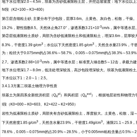
地下水位埋深2.0～4.5m，坝基为含砂低液限粉土层，开挖边坡坡度：地下水位以上1：1.
Ⅳ段（K2+100～K3+400）
第①层含细粒土砂, 主要分布于沙包段，层厚3.6m。土黄色、灰白色，松散，干燥。天然
-3
19.2%，塑性指数8.5。天然休止角27.0°，渗透系数3.21×10
cm/s，属中等透水层
第②层低液限粉土质砂，局部为含砂低液限粉土和低液限粘土，埋深3.6m，层厚较大
3
3
8.3%，干密度1.39 g/cm
；水位以下天然密度1.85 g/cm
，天然含水量23.9%，干密度
为：粒径大于0.075mm的占36.6%～58.7%，0.005～0.075mm的占38.3%～53
-3
2.7。渗透系数2.88×10
cm/s，属中等透水层；标准贯入锤击数5～12击，承载力建议
地下水位埋深1.7～8.0m，低洼处埋深较浅，高沙包段埋深较大。坝基为低液限粉土质砂
下水位以下1：2.0～1：2.5。
3.4.1.3方案二坝基土物理力学性质
pl
eol
坝基土为第四系全新统洪积层（Q
）和风积层（Q
），根据地层岩性和物理力
4
4
Ⅰ段（K0+000～K0+603、K2+422～K2+950）
岩性为低液限粉土质砂，局部夹有含砂低液限粉土，厚度较大。土黄色，松散，湿～饱和
3
3
下天然密度1.85 g/cm
，天然含水量23.9%，干密度1.49g/cm
。液限21.1～25.9
78.6%，0.005～0.075mm的占20.9%～28.5%，小于0.005mm粘粒含量占0.5%～