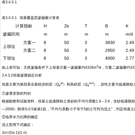
表3.4.3-1
表3.4.3-1 坝基覆盖层渗漏量计算表
计算指标
H
2b
T
B
K
渗漏区间
m
m
m
m
m/d
方案一
8
50
3
3830
2.49
上坝址
方案二
8
50
3
2950
2.49
下坝址
8
50
3
4000
2.77
3
由上表可知：天然渗漏条件下上坝基方案一渗漏量约4328m
/d，方案二渗漏量约33
3.4.3.2坝基渗透稳定分析
pl
eol
坝基主要为第四系全新统洪积层（Q
）和风积层（Q
），岩性主要为低液限粉
4
4
①渗透变形的判别
根据勘察和试验资料，坝基土低液限粉土质砂的不均匀系数1.9～3.9，含砂低液限粉土
—2008）附录G.0.5条第1款，“不均匀系数小于等于5的土可判为流土”，判定坝
②临界水力比降的确定
流土型用下式确定：
Jcr=(Gs-1)(1-n)