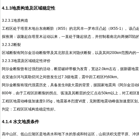
4.1.3地质构造及区域稳定性
3.2.3.1地质构造
工程区处于塔里木地台东南断阶（Ⅸ55）的北民丰—罗布庄凸起（Ⅸ55-1）。该
探推测：该隆起自塔里木运动以来，一直处于隆起状态，并控制着南北向两侧凹陷
3.2.3.2断裂
区域断裂有阿尔金活动断裂带及其北部且末河隐伏断裂，以及其间200km范围内
3.2.3.3地震及区域稳定性评价
阿尔金断裂曾有过强烈的活动，断层破碎带极为发育，宽达2.0km左右，据新疆地震局推
在安迪尔河与莫勒切河之间曾发生过7.3级地震，震中距工程区约60km。
阿尔金断裂有现代强震历史，具备发生8级大震的背景，据国家地震局《阿尔金活动
800年，由于工程区距断裂的拐点、弧顶及其断层的交汇点在50km以上，对工程区
工程区地震动峰值加速度0.05g，地震基本烈度Ⅵ度，见附图地震动峰值加速度区划。依据
判定：工程区区域构造稳定性好。
4.1.4 水文地质条件
高中山区、低山丘陵区是地表水和地下水的形成和转运区，山前洪积戈壁平原、冲