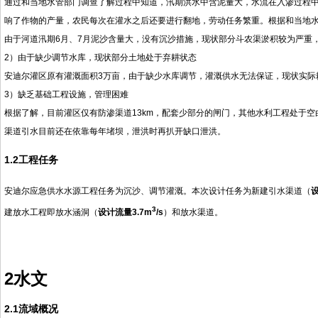
通过和当地水管部门调查了解过程中知道，汛期洪水中含泥量大，水流在入渗过程
响了作物的产量，农民每次在灌水之后还要进行翻地，劳动任务繁重。根据和当地
由于河道汛期6月、7月泥沙含量大，没有沉沙措施，现状部分斗农渠淤积较为严重
2）由于缺少调节水库，现状部分土地处于弃耕状态
安迪尔灌区原有灌溉面积3万亩，由于缺少水库调节，灌溉供水无法保证，现状实际耕
3）缺乏基础工程设施，管理困难
根据了解，目前灌区仅有防渗渠道13km，配套少部分的闸门，其他水利工程处于
渠道引水目前还在依靠每年堵坝，泄洪时再扒开缺口泄洪。
1.2工程任务
安迪尔应急供水水源工程任务为沉沙、调节灌溉。本次设计任务为新建引水渠道（
设
3
建放水工程即放水涵洞（
设计流量3.7m
/s
）和放水渠道。
2水文
2.1流域概况