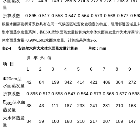
水面蒸发
27.7
44.9
149.7
255.5
274.3
272.5
278.1
268.3
197.
量
折算系数
0.895
0.517
0.558
0.547
0.564
0.573
0.568
0.577
0.59
根据水面蒸发折算系数具有在同一气候区区域变化较稳定的特点，引用邻近区域且末地区
型水面蒸水发量系列，将E601型水面蒸发量折算为大水体水面蒸发量作为水库调节
体水面蒸发量=0.90×E601水面蒸发量。计算结果列表2-5。
表2-4 安迪尔水库大水体水面蒸发量计算表
单位：mm
月 平 均 值
项 目
1
2
3
4
5
6
7
8
9
Φ20cm型
42
84
199
342
414
421
406
364
272
水面蒸发量
折算系数
0.895
0.517
0.558
0.547
0.564
0.573
0.568
0.577
0.598
E
型水面
601
38
43
111
187
233
241
231
210
163
蒸发量
大水体蒸发
34
39
100
168
210
217
207
189
147
量