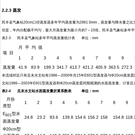
2.2.3 蒸发
民丰县气象站20cm口径蒸发器多年平均蒸发量为2881.0mm，蒸发量与降水量
但是，年内分配极不均匀，最大月蒸发量为最小月的7～10倍。民丰县气象站多年平均
表2-3 民丰县气象站多年平均蒸发量统计表 单位：mm
月 平 均 值
项 目
1
2
3
4
5
6
7
8
9
蒸发量
41.9
83.9
199.3
341.7
413.7
421.2
405.9
363.5
272.3
本流域邻近只有且末水文站有1986—2000年共15年E601型蒸发器与Φ20cm
文站1986—2003年E601型蒸发器和Φ20cm蒸发皿同期观测的水面蒸发量。计算且末
表2-4 且末水文站水面蒸发量折算系数表
单位：mm
月份
1
2
3
4
5
6
7
8
9
类型
E
型水
601
24.8
23.2
83.6
139.8
154.6
156.2
158
154.8
118.
面蒸发量
Φ20cm型