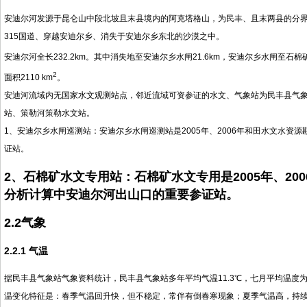
安迪尔河发源于昆仑山中段北坡且末县境内的阿克塔格山，为民丰、且末两县的分
315国道、穿越安迪尔乡、消失于安迪尔乡东北的沙漠之中。
安迪尔河全长232.2km。其中消失地至安迪尔乡水闸21.6km，安迪尔乡水闸至石棉矿专
2
面积2110 km
。
安迪河流域内无国家水文观测站点，邻近流域可资参证的水文、气象站为民丰县气
站、策勒河策勒水文站。
1、安迪尔乡水闸巡测站：安迪尔乡水闸巡测站是2005年、2006年和田水文水
证站。
2、石棉矿水文专用站：石棉矿水文专用是2005年、2
分析计算中安迪尔河出山口的重要参证站。
2.2
气象
2.2.1 气温
据民丰县气象站气象资料统计，民丰县气象站多年平均气温11.3℃，七月平均温度为24.
温变化特征是：春季气温回升快，但不稳定，常伴有倒春寒现象；夏季气温高，持续