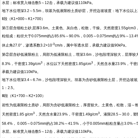
水层；标准贯入锤击数5～12击，承载力建议值110kPa。
地下水位埋深3.2～5.5m，坝基为低液限粉土质砂层，开挖边坡坡度：地下水位以上1：1.
Ⅱ段（K1+000～K1+700）
第①层含细粒土砂,层厚3.6m。土黄色、灰白色，松散，干燥。天然密度1.55g/cm3，天
粒组成：粒径大于0.075mm的占85.6%～90.0%，0.005～0.075mm的占9%～1
-3
休止角27.0°，渗透系数3.2×10
cm/s，属中等透水层，承载力建议值90kPa。
第②层含砂低液限粉土，局部为低液限粘土，埋深3.6m，沙包段埋深较大，层厚较大
3
3
8.3%，干密度1.39g/cm
；水位以下天然密度1.85g/cm
，天然含水量23.9%，干密度1
承载力建议值110kPa。
地下水位埋深3.4～6.7m，沙包段埋深较大。坝基为含砂低液限粉土层，开挖边坡坡度：沙
1：2.5。
Ⅲ段（K1+700～K2+100）
岩性为低液限粉土质砂，局部为含砂低液限粉土，厚度较大。土黄色，松散，湿～饱和。
3
3
天然密度1.85 g/cm
，天然含水量23.9%，干密度1.49g/cm
。液限28.5～30.0，塑
58.4%， 0.005～0.075mm的占38.2%～41.5%，小于0.005mm粘粒含量占3.0%
水层。标准贯入锤击数5～12击，承载力建议值110kPa。