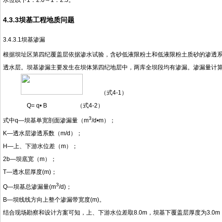
4.3.3坝基工程地质问题
3.4.3.1坝基渗漏
根据坝址区第四纪覆盖层依据渗水试验，含砂低液限粉土和低液限粉土质砂的渗透系数：
透水层。坝基渗漏主要发生在坝体第四纪地层中，两库全坝段均有渗漏。渗漏量计
（式4-1）
Q= q• B （式4-2）
3
式中q—坝基单宽剖面渗漏量（m
/d•m）；
K—透水层渗透系数（m/d）；
H—上、下游水位差（m）；
2b—坝底宽（m）；
T—透水层厚度(m)；
3
Q—坝基总渗漏量(m
/d)；
B—坝线线方向上整个渗漏带宽度(m)。
结合现场勘察和设计方案可知，上、下游水位差取8.0m，坝基下覆盖层厚度为3.