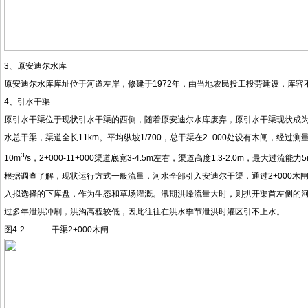
3、原安迪尔水库
原安迪尔水库库址位于河道左岸，修建于1972年，由当地农民投工投劳建设，库容
4、引水干渠
原引水干渠位于现状引水干渠的西侧，随着原安迪尔水库废弃，原引水干渠现状成为
水总干渠，渠道全长11km。平均纵坡1/700，总干渠在2+000处设有木闸，经过测量，总
3
10m
/s，2+000-11+000渠道底宽3-4.5m左右，渠道高度1.3-2.0m，最大过流能力5
根据调查了解，现状运行方式一般流量，河水全部引入安迪尔干渠，通过2+000木
入拟选择的下库盘，作为生态和草场灌溉。汛期洪峰流量大时，则扒开渠首左侧的
过多年泄洪冲刷，洪沟高程较低，因此往往在洪水季节泄洪时灌区引不上水。
图4-2 干渠2+000木闸