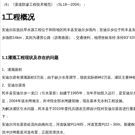
（6）《渠道防渗工程技术规范》（SL18—2004）；
1工程概况
安迪尔应急抗旱水源工程位于和田地区民丰县安迪尔乡境内，安迪尔乡位于民丰县东北部
乡场部14km，其间为通营公路（沥青路面），交通便利，地理坐标东经:东经83°43′00″
1.1灌溉工程现状及存在的问题
1、灌溉面积
安迪尔原有灌溉面积3万亩，由于缺少水库调节，现状实际耕种2万亩。灌区主要种
2、安迪尔渠首
民丰县安迪尔乡一龙口（引水渠首）始建于1995年，当年开始投入运行，是安迪
足，2004年该水闸淹没，并冲毁全部水闸建筑物，现在基本无水利工程设施。
为解决灌区引水问题，民丰县于2010年委托兵团农五师设计院对安迪尔渠首进行
下：
安迪尔河在渠首处流向由南向北，河道纵坡约1/485，河道宽度约22～30m。新
洪冲沙闸垂直河道布置，正面宣泄洪水。