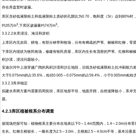
存在库盘暂时渗漏。
库区含砂低液限粉土和低液限粉土质砂的孔隙比为0.70，饱和度（Sr）达到80%时
3
3
约35万m
,下库区渗漏量约74万m
。
3.3.2.2水库浸没、淹没和淤积
上库区内无农田、耕地，有部分林带和牧场，分布有稀疏的芦苇、梭梭和红柳，零星生
下库区内现状为牧民牧场，修建有牧民房屋，库区内生长有茂密的芦苇、红柳和梭梭，
积沙漠，浸没问题较小。
安迪尔河中上游穿越广阔的风积沙漠和沙丘地段，沿线含砂低液限粉土抗冲刷能力
大于0.075mm的占35.6%，粒径0.005～0.075mm的占59.4%，小于0.005mm
3.3.2.3库岸稳定
拟建水库两方案均需要四周筑坝，库区地形平坦，地面开阔，自然坡降较小，库岸
题。
4.2.3库区植被根系分布调查
据现场挖探可知：植物根系主要分布在地表以下0～1.4m范围内，1.4～2.0m分布
生长。红柳主根较长，一般长度为2.5～3.0m，主根粗2.5～4.0cm不等，基本沿