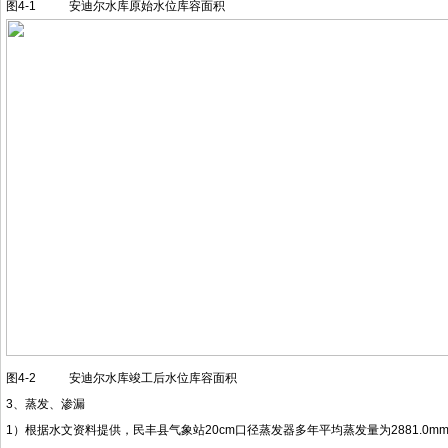
图4-1 安迪尔水库原始水位库容面积
图4-2 安迪尔水库竣工后水位库容面积
3、蒸发、渗漏
1）根据水文资料提供，民丰县气象站20cm口径蒸发器多年平均蒸发量为2881.0m