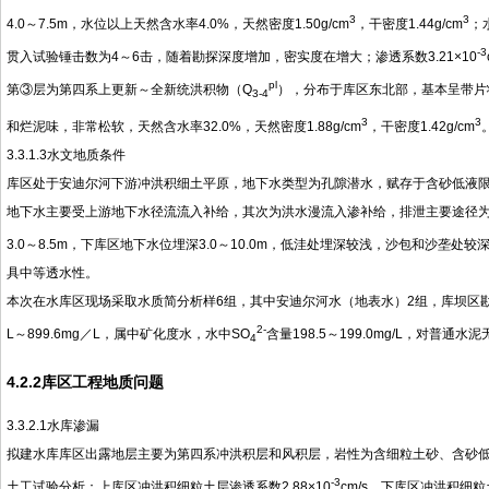
3
3
4.0～7.5m，水位以上天然含水率4.0%，天然密度1.50g/cm
，干密度1.44g/cm
；
-3
贯入试验锤击数为4～6击，随着勘探深度增加，密实度在增大；渗透系数3.21×10
pl
第③层为第四系上更新～全新统洪积物（Q
），分布于库区东北部，基本呈带片状
3-4
3
3
和烂泥味，非常松软，天然含水率32.0%，天然密度1.88g/cm
，干密度1.42g/cm
3.3.1.3水文地质条件
库区处于安迪尔河下游冲洪积细土平原，地下水类型为孔隙潜水，赋存于含砂低液
地下水主要受上游地下水径流流入补给，其次为洪水漫流入渗补给，排泄主要途径
3.0～8.5m，下库区地下水位埋深3.0～10.0m，低洼处埋深较浅，沙包和沙垄处较
具中等透水性。
本次在水库区现场采取水质简分析样6组，其中安迪尔河水（地表水）2组，库坝区勘探
2-
L～899.6mg／L，属中矿化度水，水中SO
含量198.5～199.0mg/L，对普通
4
4.2.2库区工程地质问题
3.3.2.1水库渗漏
拟建水库库区出露地层主要为第四系冲洪积层和风积层，岩性为含细粒土砂、含砂
-3
土工试验分析：上库区冲洪积细粒土层渗透系数2.88×10
cm/s，下库区冲洪积细粒土