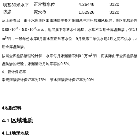
正常蓄水位
4.26448
3120
坝基30米水平
防渗
死水位
1.52926
3120
从上表看出，由于水库库区出露地层主要为第四系冲洪积层和风积层，库区地层岩
-3
-3
3.88×10
～5.0×10
cm/s，地层属中等透水性地层。水库不采用全库盘防渗，仅采
3
m
/月，一般年份水库8月蓄水至正常蓄水位，9月至第二年供水期4月之间不供水，
用全库盘防渗。
3
按照全库盘防渗理论计算，水库每月渗漏量不到0.1万m
/月，而实际由于全库盘防
盘防渗的经验，渗漏量取月均库容的0.5%。
4、设计保证率
常规灌溉设计保证率为75%，节水灌溉设计保证率为90%
4地勘资料
4.1
区域地质
4.1.1地形地貌