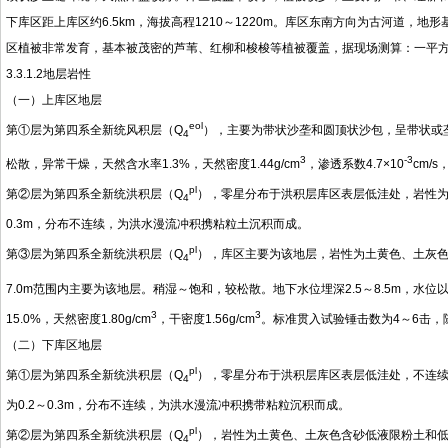
下库区距上库区约6.5km，海拔高程1210～1220m。库区东南方向为古河道，地
区植被非常发育，基本被茂密的芦苇、红柳和梭梭等植被覆盖，据现场测算：一平方米
3.3.1.2地层岩性
（一）上库区地层
eol
第①层为第四系全新统风积层（Q
），主要为带状沙垄和圆顶状沙包，呈带状或垄
4
3
-3
松散，异常干燥，天然含水率1.3%，天然密度1.44g/cm
，渗透系数4.7×10
cm/
pl
第②层为第四系全新统洪积层（Q
），零星分布于洪积层库区表层低洼处，岩性为低
4
0.3m，分布不连续，为洪水漫流冲积携粘粒土沉积而成。
pl
第③层为第四系全新统洪积层（Q
），库区主要为该地层，岩性为土黄色、土灰
4
7.0m范围内主要为该地层。稍湿～饱和，较松散。地下水位埋深2.5～8.5m，水位以上天
3
3
15.0%，天然密度1.80g/cm
，干密度1.56g/cm
。标准贯入试验锤击数为4～6击，随
（二）下库区地层
pl
第①层为第四系全新统洪积层（Q
），零星分布于洪积层库区表层低洼处，不连续
4
为0.2～0.3m，分布不连续，为洪水漫流冲积携带粘粒沉积而成。
pl
第②层为第四系全新统洪积层（Q
），岩性为土黄色、土灰色含砂低液限粉土和低
4