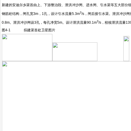
新建的安迪尔乡渠首由上、下游整治段、泄洪冲沙闸、进水闸、引水渠等五大部分组
3
钢筋砼结构，闸孔宽3m，1孔，设计引水流量5.3m
/s，闸后接引水渠。泄洪冲沙
3
0.8m。泄洪冲沙闸设3孔，每孔净宽5m。设计泄洪流量90.1m
/s，校核泄洪流量13
图4-1 拟建渠首处卫星图片