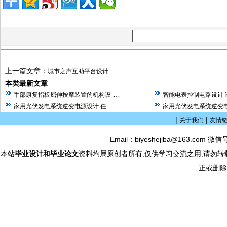
上一篇文章：
城市之声互助平台设计
本类最新文章
…
手部康复指板屈伸按摩装置的机构设
智能电表控制电路设计 
…
家用光伏发电系统逆变电源设计 任
家用光伏发电系统逆变电
|
|
关于我们
友情
Email：biyeshejiba@163.com 微信
本站
毕业设计
和
毕业论文
资料均属原创者所有,仅供学习交流之用,请勿转
正或删除