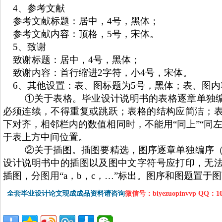
4、
参考文献
参考文献标题：居中，
4号，黑体；
参考文献内容：顶格，
5号，宋体。
5、
致谢
致谢标题：居中，
4号，黑体
；
致谢内容：首行缩进
2字符，小4号，宋体。
6、
其他设置：表、图标题为
5号，黑体；表、图内
①关于表格。毕业设计说明书的表格逐章单独编序
必须连续，不得重复或跳跃；表格的结构应简洁；
下对齐，相邻栏内的数值相同时，不能用
“同上”“
于表上方中间位置。
②关于插图。插图要精选，图序逐章单独编序（
设计说明书中的插图以及图中文字符号应打印，无
插图，分图用“a，b，c，…”标出。图序和图题置于
全套毕业设计论文现成成品资料请咨询
微信号：biyezuopinvvp QQ：1