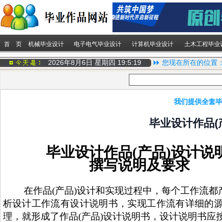
首 页
机械毕业设计
电子电气毕业设计
计算机毕业设计
土木工程毕业
2026年8月6日 星期四
19:5:20
您现在所在的位置
我们提供全套毕
毕业设计作品(
毕业设计作品
(产品)设计说
撰写说明
及
要求
在作品
(产品)设计和实现过程中，每个工作流
析设计工作流有设计说明书，实现工作流有详细的
理，就形成了作品
(产品)设计说明书，
设计说明书应