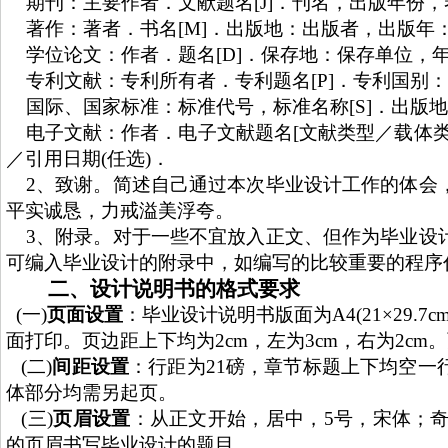
期刊：主要作者．文献题名
[J]．刊名，出版年份
著作：著者．书名
[M]．出版地：出版者，出版年
学位论文：作者．题名
[D]．保存地：保存单位，
专利文献：专利所有者．专利题名
[P]．专利国别
国际、国家标准：标准代号，标准名称
[S]．出
电子文献：作者．电子文献题名
[文献类型／载体
／引用日期
(任选)．
2、
致谢。简述自己通过本次毕业设计工作的体会
平实诚恳，力戒溢美浮夸。
3、
附录。对于一些不宜放入正文、但作为毕业设
可编入毕业设计的附录中，如编写的比较重要的程序
二、
设计说明书的格式要求
(
一
)
页面设置
：毕业设计
说
明书版面为
A4(21×29
面打印。页边距上下均为2cm，左为3cm，右为2cm。
(
二
)
间距设置
：行距为
21磅，章节标题上下均空一
体部分均需另起页。
(
三
)
页眉设置
：从正文开始，居中，
5号，宋体；奇
的页眉书写
毕业设计
的题目。