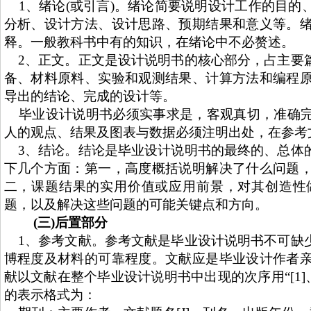
1、
绪论
(或引言)。绪论简要说明设计工作的目的
分析、设计方法、设计思路、预期结果和意义等。
释。一般教科书中有的知识，在绪论中不必赘述。
2、
正文。正文是
设计说明书的核心部分，占主要
备、材料原料、实验和观测结果、计算方法和编程
导出的结论、完成的设计等。
毕业设计说明书必须实事
求是，客观真切，准确
人的观点、结果及图表与数据必须注明出处，在参考
3、
结论。结论是毕业设计说明书的最终的、总体
下几个方面：第一，高度概括说明解决了什么问题
二，课题结果的实用价值或应用前景，对其创造性
题，以及解决这些问题的可能关键点和方向。
(
三
)后置部分
1、
参考文献。参考文献是毕业设计说明书不可缺
博程度及材料的可靠程度。文献应是毕业设计作者
献以文献在整个毕业设计说明书中出现的次序用
“
[
的表示格式为：