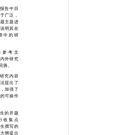
报告中目
过于广泛，
选题主题进
，说明其在
用中的研
加参考文
国内外研究
完善。
研究内容
方法提出了
议，加强了
践的可操作
生的开题
行收集点
学生撰写的
计大纲提出