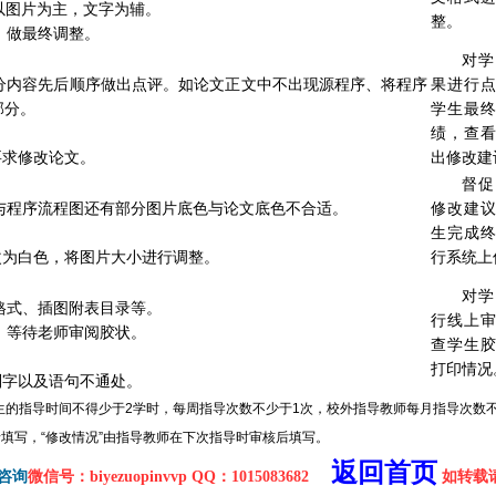
，以图片为主，文字为辅。
整。
式，做最终调整。
对学
部分内容先后顺序做出点评。如论文正文中不出现源程序、将程序
果进行
部分。
学生最
绩，查
要求修改论文。
出修改建
督促
图与程序流程图还有部分图片底色与论文底色不合适。
修改建
生完成
改为白色，将图片大小进行调整。
行系统上
对学
文格式、插图附表目录等。
行线上
传，等待老师审阅胶状。
查学生
打印情况
别字以及语句不通处。
生的指导时间不得少于2学时，每周指导次数不少于1次，校外指导教师每月指导次数不
记录填写，“修改情况”由指导教师在下次指导时审核后填写。
返回首页
咨询
微信号：biyezuopinvvp QQ：1015083682
如转载请注