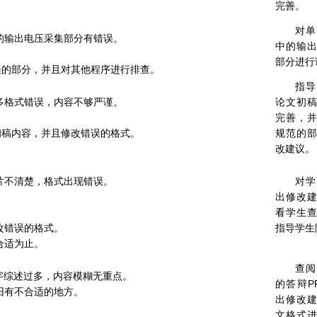
完善。
对单
中的输出电压采集部分有错误。
中的输
部分进行
误的部分，并且对其他程序进行排查。
指导
许多格式错误，内容不够严谨。
论文初
完善，
初稿内容，并且修改错误的格式。
规范的
改建议。
图片不清楚，格式出现错误。
对学
出修改
看学生
修改错误的格式。
指导学生
到合适为止。
查阅
中文字综述过多，内容模糊无重点。
的答辩P
依旧有不合适的地方。
出修改
文格式