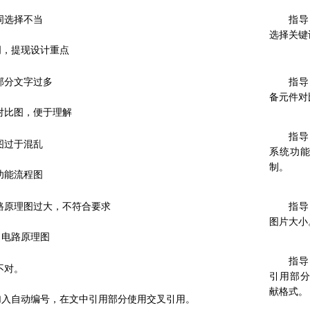
键词选择不当
指导
选择关键
词，提现设计重点
型部分文字过多
指导
备元件对
件对比图，便于理解
指导
程图过于混乱
系统功
制。
统功能流程图
电路原理图过大，不符合要求
指导
图片大小
口电路原理图
指导
不对。
引用部
献格式。
加入自动编号，在文中引用部分使用交叉引用。