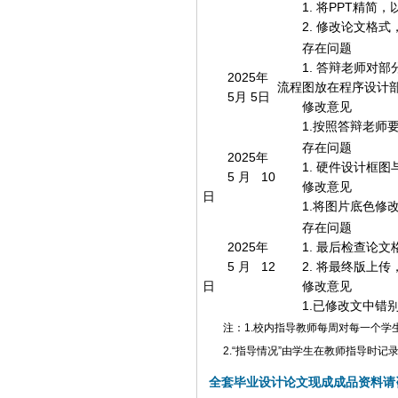
1. 将PPT精简
2. 修改论文格
存在问题
1. 答辩老师对
2025年
流程图放在程序设计
5月 5日
修改意见
1.按照答辩老师
存在问题
2025年
1. 硬件设计框
5月 10
修改意见
日
1.将图片底色修
存在问题
2025年
1. 最后检查论
5月 12
2. 将最终版上
日
修改意见
1.已修改文中错
注：1.校内指导教师每周对每一个学
2.“指导情况”由学生在教师指导时
全套毕业设计论文现成成品资料请