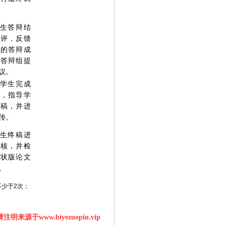
生答辩结
点评，反馈
终的答辩成
看答辩组提
议。
学生完成
议，指导学
终稿，并进
传。
生终稿进
审核，并检
胶状版论文
。
少于2次；
明来源于www.biyezuopin.vip