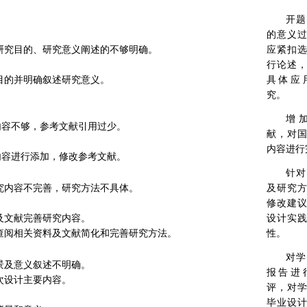
开题
的意义
的研究目的、研究意义阐述的不够明确。
应紧扣
行论述
究目的并明确叙述研究意义。
具体应
究。
增
内容不够，参考文献引用过少。
献，对
内容进行
内容进行添加，修改参考文献。
针对
研究内容不完善，研究方法不具体。
及研究
修改建
料及文献完善研究内容。
设计实
容查阅相关资料及文献简化和完善研究方法。
性。
对学
背景及意义叙述不明确。
报告进
本次设计主要内容。
评，对
毕业设