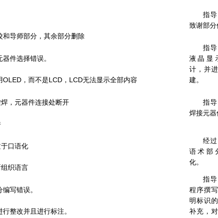
指导
致谢部分
学校和导师部分，其余部分删除
指导
路元器件选择错误。
液晶显
计，并
用OLED，而不是LCD，LCD无法显示全部内容
建。
虚焊，元器件连接处断开
指导
焊接元器
件
经过
过于口语化
语术部
化。
新组织语言
指导
部分编写错误。
程序撰
明标识
分进行整改并且进行标注。
补充，