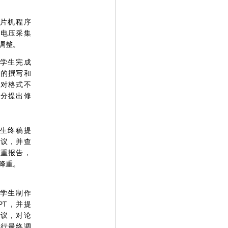
片机程序
出电压采集
调整。
学生完成
稿的撰写和
并对格式不
部分提出修
生终稿提
建议，并查
查重报告，
降重。
学生制作
PT，并提
建议，对论
进行最终调