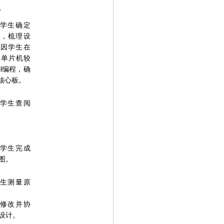
。
学生确定
架，梳理设
，因学生在
1单片机较
il编程，确
为核心板。
学生查阅
学生完成
图。
生测量原
修改并协
设计。