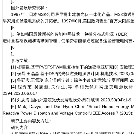
]。
国外发展研究现状：
1967年，日本MSK公司最早提出建筑光伏一体化产品。MSK
早家用光伏发电系统的开拓者。1997年6月,美国政府提出“百万太阳能屋
[5
]。例如韩国最近新兴的智能电网技术，包括分布式能源（DER）
进计量基础设施和需求侧管理，使消费者能够通过配备这些智能电网技术的
[6
]。
参考文献：
[1] 杨强强.基于PVSFSPWM重复控制下的逆变电源研究[D].安徽理工大学,2024
[2] 侯磊,王晶晶.基于DSP的光伏逆变电源设计[J].机电技术,2023,(04):63-66.
[3] 鲁延宏.王雪玲.永宁县闽宁镇：绿色小镇“绿”意浓.宁夏新闻网,2024
[4] 程秀芝,吴志航,关付生,等.单相光伏并网逆变电源设计研究[J].仪表技术,2
2394.2023.06.017.
[5] 刘志海.国内外建筑光伏发展现状分析[J].玻璃,2023,50(04):1-9.
[6] Mak, Davye, and Dae-Hyun Choi. "Smart Home Energy Man
Reactive Power Dispatch and Voltage Control",IEEE Access 7 (2019)
研究主要内容及方法：
研究内容：