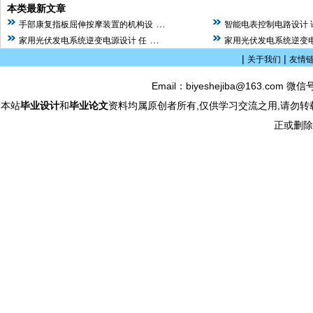
本类最新文章
…
手部康复指板屈伸按摩装置的机构设
智能电表控制电路设计 
…
家用光伏发电系统逆变电源设计 任
家用光伏发电系统逆变电
|
|
关于我们
友情
Email：biyeshejiba@163.com 微信
本站
毕业设计
和
毕业论文
资料均属原创者所有,仅供学习交流之用,请勿转
正或删除