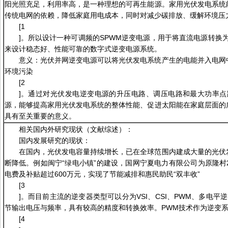
阳光照充足，利用率高，是一种理想的可再生能源。家用光伏发电系统
传统电网的依赖，降低家庭用电成本，同时对减少碳排放、缓解环境压
[1
]。所以设计一种可调频的SPWM逆变电源，用于将直流电源转换
来设计稳态好、性能可靠的数字式逆变电源系统。
意义：光伏并网逆变电源可以将光伏发电系统产生的电能并入电网
环境污染
[2
]。通过对光伏发电逆变电源的升压电路、调压电路和最大功率
源，能够提高家用光伏发电系统的整体性能、促进太阳能在家庭层面的
具有至关重要的意义。
相关国内外研究现状（文献综述）：
国内发展研究的现状：
在国内，光伏发电容量持续增长，已在全球范围内建成大量的光伏
断降低。例如闽宁“绿电小镇”的建设，国网宁夏电力有限公司为原隆村2
电费及补贴超过600万元，实现了节能减排和惠民助民“双丰收”
[3
]。而目前主流的逆变器类型可以分为VSI、CSI、PWM、多电
节输出电压与频率，具有较高的精度和转换效率。PWM技术作为逆变
[4