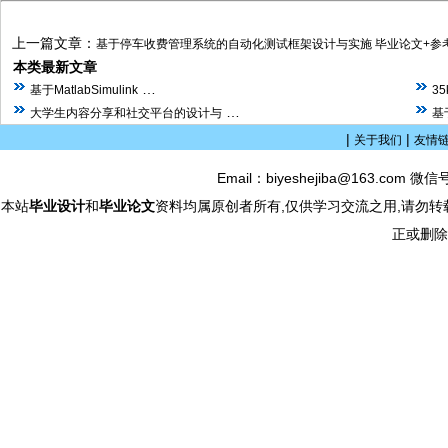
上一篇文章：
基于停车收费管理系统的自动化测试框架设计与实施 毕业论文+参
本类最新文章
…
基于MatlabSimulink
3
…
大学生内容分享和社交平台的设计与
基
|
|
关于我们
友情
Email：biyeshejiba@163.com 微信
本站
毕业设计
和
毕业论文
资料均属原创者所有,仅供学习交流之用,请勿转
正或删除