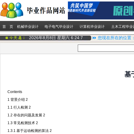
首 页
机械毕业设计
电子电气毕业设计
计算机毕业设计
土木工程毕业
2026年8月8日 星期六
6:24:8
您现在所在的位置
基
Contents
1
背景介绍
2
1.1
行人检测
2
1.2
存在的问题及发展
2
1.3
常见检测技术
2
1.3.1
基于运动检测的算法
2