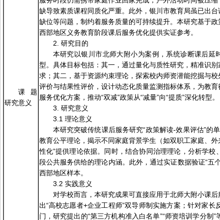
服务时段仍需携带家庭作业回家完成，户外活动时间被压缩
缺导致素质课程同质化严重。此外，银川市教育局虽已出台
缺位等问题，制约着服务质量的可持续提升。本研究基于政
西部地区义务教育阶段课后服务优化提供实证参考。
2. 研究目的
本研究以银川市北师大附小为案例，系统诊断课后延时
型。具体目标包括：其一，通过量化与质性研究，精准识别
求；其二，基于资源约束理论，探索校内师资潜能挖掘与校
评价与结果性评价，设计动态化质量监测指标体系，为教育
课题
服务优化方案，推动“双减”政策从“减量”向“提质”深化转型。
研究意义
3. 研究意义
3.1 理论意义
本研究突破传统课后服务研究“政策解读-效果评估”的
教育公平理论，揭示不同家庭背景学生（如双职工家庭、外来
性化”提供理论依据。同时，结合协同治理理论，分析学校
段公共服务供给的理论内涵。此外，通过实证数据验证“五
西部地区样本。
3.2 实践意义
对学校而言，本研究成果可直接应用于北师大附小课后
出“高校志愿者+企业工程师”双导师制实施方案；针对家长反
门，研究提出的“第三方机构准入白名单”“师资培训学分制