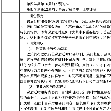
第四学期第10周前：预答辩
第四学期第12周前：答辩定稿查重，上交终稿
1.概念界定
课后延时服务是“双减”政策推行后，为回应家长接送
的一段时间的教育服务活动。它不仅涵盖了学科知识的辅导
特长的培养。体育课后延时服务作为其中的重要板块，旨在
能力。这种服务模式打破了传统学校教育的时空限制，将教
2.研究现状
（1）政策执行与资源保障
政策的有效执行是课后延时服务顺利开展的基础。赵凤娇
执行过程中面临经费筹措机制不完善的问题。部分学校因财
服务的经济压力增大，参与率受到影响。刘怡（2025）[1
存在执行力度参差不齐的情况。不同学校对政策的理解和执
因各种原因出现服务内容缩水、时间不足等问题，监管的不到位
质量提升政策执行时，也发现类似因执行不到位导致的服务
（2）服务内容与课程设计
课后延时服务内容的丰富性和课程设计的科学性直接影响
程的重要性。以本土文化为依托开发特色课程，如将当地的
归属感，还能丰富课后服务的内容，使其更具吸引力和教育意
的探析表明，针对不同学科和学生特点设计个性化的学习方