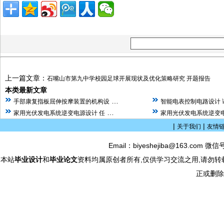
上一篇文章：
石嘴山市第九中学校园足球开展现状及优化策略研究 开题报告
本类最新文章
…
手部康复指板屈伸按摩装置的机构设
智能电表控制电路设计 
…
家用光伏发电系统逆变电源设计 任
家用光伏发电系统逆变电
|
|
关于我们
友情
Email：biyeshejiba@163.com 微信
本站
毕业设计
和
毕业论文
资料均属原创者所有,仅供学习交流之用,请勿转
正或删除