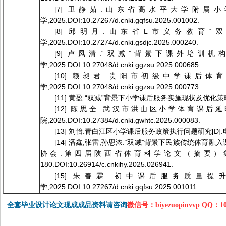
[7] 卫静茹.山东省高水平大学附属
学,2025.DOI:10.27267/d.cnki.gqfsu.2025.001002.
[8] 邱明月.山东省L市义务教育“
学,2025.DOI:10.27274/d.cnki.gsdjc.2025.000240.
[9] 卢凤清.“双减”背景下课外培训
学,2025.DOI:10.27048/d.cnki.ggzsu.2025.000685.
[10] 赖昶君.贵阳市初级中学课后体
学,2025.DOI:10.27048/d.cnki.ggzsu.2025.000773.
[11] 黄盈.“双减”背景下小学课后服务实施现状及优化策略研究[D].成
[12] 陈思全.武汉市洪山区小学体育课后
院,2025.DOI:10.27384/d.cnki.gwhtc.2025.000083.
[13] 刘怡.青白江区小学课后服务政策执行问题研究[D].电子科技大学,
[14] 潘鑫,张雷,孙思浓.“双减”背景下民族传统体育融
协会.第四届陕西省体育科学论文（摘要）集——
180.DOI:10.26914/c.cnkihy.2025.026941.
[15] 朱春霖.初中课后服务质量
学,2025.DOI:10.27267/d.cnki.gqfsu.2025.001011.
全套毕业设计论文现成成品资料请咨询
微信号：biyezuopinvvp QQ：1