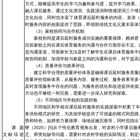
方式，能够提高学生的学习兴趣和参与度，提升学习效果。潘鑫
融入课后服务。通过文化浸润、实践浸润和情感浸润三个维
文化自信，同时也丰富了体育课后延时服务的内容。袁涛（2
时服务内容的创新提供了思路，即借助传统文化元素丰富体
（3）家校协同与合作机制
家校协同是课后延时服务成功实施的重要保障。赖昶君（
目前家校之间在课后体育服务的沟通与合作方面存在不足。
息沟通渠道，导致家长无法及时了解学生在课后体育服务中
校协同机制，加强学校与家庭之间的沟通和合作，对于提高
（4）质量评价与效果评估
建立科学合理的质量评价体系是确保课后延时服务质量的
质量评价指标体系，从服务内容、服务过程、服务效果等多
及时发现服务中存在的问题，为服务的优化和改进提供依据
方法也不够统一和完善，需要进一步深入研究和探索。
（5）不同地区与学校的实践经验
不同地区和学校在课后延时服务的实践探索中积累了丰富
务供给模式的研究，为其他学校提供了可借鉴的模式和思路
势和特色，如师资力量雄厚、场地设施完善等，同时也指出
课题
铮（2025）[5]从个性化教育视角出发，对农村小学课
文献综述
乏、师资短缺等问题，需要针对农村学校的实际情况，制定个性