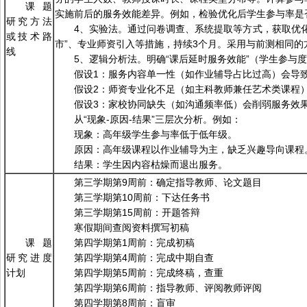
课题
实施前后的服务效能差异。例如，检验优化后学生参与率是
研究方法
4、实验法。通过问卷调查、系统提取等方式，获取优
或技术路
市”、专业师资引入等措施，持续3个月。采用与前测相同
线
5、逻辑分析法。明确“课后延时服务效能”（学生参与
假设1：服务内容单一性（如作业辅导占比过高）会导
假设2：师资专业化不足（如主科教师兼任艺术类课程
假设3：家校协同缺失（如沟通频率低）会削弱服务效
从“现象-原因-结果”三层次分析。例如：
现象：高年级学生参与率低于低年级。
原因：高年级课程以作业辅导为主，缺乏兴趣导向课程
结果：学生因内容枯燥而退出服务。
第三学期第9周前：确定指导教师、论文题目
第三学期第10周前：下达任务书
第三学期第15周前：开题答辩
寒假期间查阅资料撰写初稿
课题
第四学期第1周前：完成初稿
研究进度
第四学期第4周前：完成中期自查
计划
第四学期第5周前：完成终稿，查重
第四学期第6周前：指导教师、评阅教师评阅
第四学期第8周前：盲审