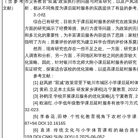
（含参考
市义务教育“双减”政策执行的问题与对策研究，以及卢凤清（
文献）
析，都从不同角度为课后延时服务的实践提供了有益的参考
3.小结
综合已有研究，目前关于课后延时服务的研究在政策执
方面的研究揭示了经费筹措、执行力度等问题，为政策的完
和多元化的重要性，为丰富课后服务内容提供了思路；家校
指明了方向；质量评价的研究为建立科学合理的评价体系奠
然而，现有研究也存在一些不足之处。一方面，研究多
入调查和分析。另一方面，不同地区和学校之间的差异较大
化策略。因此，针对银川市北师大附小课后延时服务的研究
实证研究，探索适合该校的优化策略，以提高课后延时服务
参考文献：
[1] 赵凤娇."双减"政策背景下银川市城区小学课后延时体育服
[2] 黄莉.立足本土实际 研发家乡课程[J].宁夏教育, 2022(5)
[3] 孙鹤滢.学校开展课后服务的优化策略[J].宁夏教育, 2022(
[4] 欧淑红.小学低年级数学课后延时服务有效学习方式探析[J].数理
32-023.
[5] 李春花,田铮.个性化教育视角下农村小学课后服务
87+94.DOI:10.16165
[6] 袁涛.传统文化与小学体育课程的融合路径探究[
159.DOI:CNKI:SUN:JXYU.0.2025-06-052.