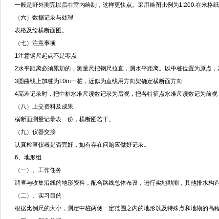
一般是野外测完以后在室内绘制，这样更快点。采用绘图比例为1:200.在米
（六）数据记录与处理
表格及绘横断面图。
（七）注意事项
1注意钢尺起点不是零点
2水平距离必须累加的，测量尺把钢尺拉直，测水平距离。以中桩位置为原点，左右
3圆曲线上加桩为10m一桩，近似为直线用方向架确定横断面方向
4高差记录时，把中桩水准尺读数记录为后视，把各特征点水准尺读数记为前视
（八）上交资料及成果
横断面测量记录表一份，横断图若干。
（九）仪器交接
认真检查仪器是否完好，如有存在问题应做好记录。
6、地形组
（一）、工作任务
调查与收集沿线的地形资料，配合路线总体布设，进行实地勘测，其他排水构
（二）、实习目的
根据比例尺的大小，测定中桩两侧一定范围之内的地形以及特殊点和地物的高程。例