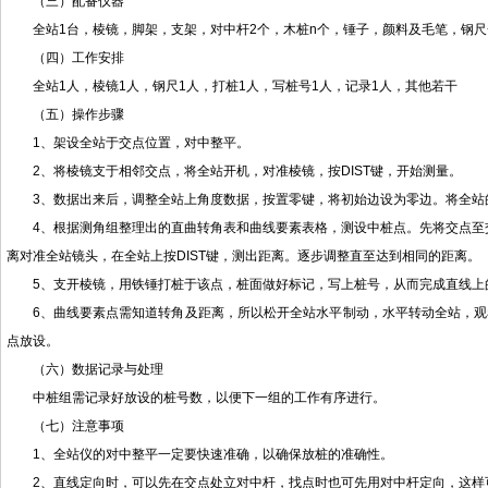
（三）配备仪器
全站1台，棱镜，脚架，支架，对中杆2个，木桩n个，锤子，颜料及毛笔，钢尺
（四）工作安排
全站1人，棱镜1人，钢尺1人，打桩1人，写桩号1人，记录1人，其他若干
（五）操作步骤
1、架设全站于交点位置，对中整平。
2、将棱镜支于相邻交点，将全站开机，对准棱镜，按DIST键，开始测量。
3、数据出来后，调整全站上角度数据，按置零键，将初始边设为零边。将全站
4、根据测角组整理出的直曲转角表和曲线要素表格，测设中桩点。先将交点至
离对准全站镜头，在全站上按DIST键，测出距离。逐步调整直至达到相同的距离。
5、支开棱镜，用铁锤打桩于该点，桩面做好标记，写上桩号，从而完成直线上
6、曲线要素点需知道转角及距离，所以松开全站水平制动，水平转动全站，观
点放设。
（六）数据记录与处理
中桩组需记录好放设的桩号数，以便下一组的工作有序进行。
（七）注意事项
1、全站仪的对中整平一定要快速准确，以确保放桩的准确性。
2、直线定向时，可以先在交点处立对中杆，找点时也可先用对中杆定向，这样