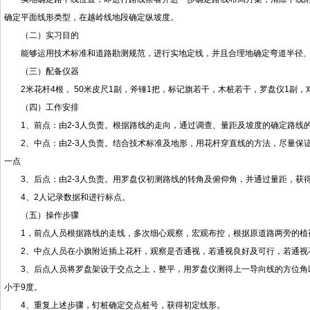
确定平面线形类型，在越岭线地段确定纵坡度。
（二）实习目的
能够运用技术标准和道路勘测规范，进行实地定线，并且合理地确定弯道半径
（三）配备仪器
2米花杆4根， 50米皮尺1副，斧锤1把，标记旗若干，木桩若干，罗盘仪1副，
（四）工作安排
1、前点：由2-3人负责。根据路线的走向，通过调查、量距及坡度的确定路线
2、中点：由2-3人负责。结合技术标准及地形，用花杆穿直线的方法，尽量
一点
3、后点：由2-3人负责。用罗盘仪初测路线的转角及俯仰角，并通过量距，获
4、2人记录数据和进行标点。
（五）操作步骤
1，前点人员根据路线的走线，多次细心观察，宏观布控，根据原道路两旁的植
2、中点人员在小旗附近插上花杆，观察是否通视，若通视良好及可行，若通视
3、后点人员将罗盘架设于交点之上，整平，用罗盘仪测得上一导向线的方位角
小于9度。
4、重复上述步骤，钉桩确定交点桩号，获得初定线形。