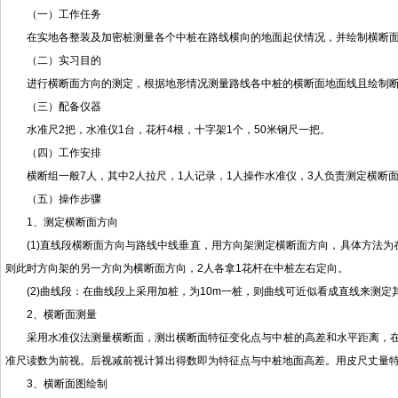
（一）工作任务
在实地各整装及加密桩测量各个中桩在路线横向的地面起伏情况，并绘制横断
（二）实习目的
进行横断面方向的测定，根据地形情况测量路线各中桩的横断面地面线且绘制
（三）配备仪器
水准尺2把，水准仪1台，花杆4根，十字架1个，50米钢尺一把。
（四）工作安排
横断组一般7人，其中2人拉尺，1人记录，1人操作水准仪，3人负责测定横断
（五）操作步骤
1、测定横断面方向
(1)直线段横断面方向与路线中线垂直，用方向架测定横断面方向，具体方法
则此时方向架的另一方向为横断面方向，2人各拿1花杆在中桩左右定向。
(2)曲线段：在曲线段上采用加桩，为10m一桩，则曲线可近似看成直线来测定
2、横断面测量
采用水准仪法测量横断面，测出横断面特征变化点与中桩的高差和水平距离，在
准尺读数为前视。后视减前视计算出得数即为特征点与中桩地面高差。用皮尺丈量
3、横断面图绘制