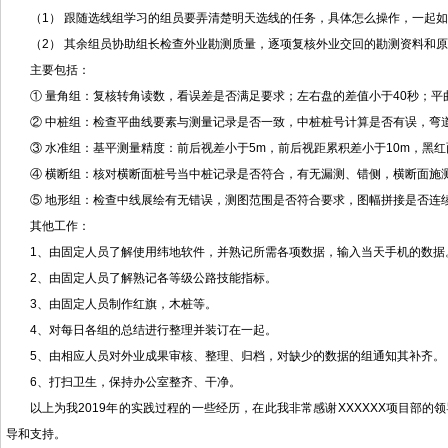
（1） 跟随选线组学习的组员要弄清楚明天选线的任务，具体怎么操作，一起
（2） 其余组员协助组长检查外业勘测质量，逐项复核外业交回的勘测资料和
主要包括：
① 量角组：复核转角读数，看误差是否满足要求；左右盘的差值小于40秒；
② 中桩组：检查平曲线要素与测量记录是否一致，中桩桩号计算是否有误，弯
③ 水准组：基平测量精度：前后视差小于5m，前后视距累积差小于10m，黑红面
④ 横断组：核对横断面桩号当中桩记录是否符合，有无漏测、错侧，横断面施
⑤ 地形组：检查中线展绘有无错误，测图范围是否符合要求，图幅拼接是否连
其他工作：
1、由固定人员了解使用纬地软件，并熟记所需各项数据，输入当天手机的数据
2、由固定人员了解熟记各等级公路技能指标。
3、由固定人员制作红旗，木桩等。
4、对每日各组的总结进行整理并装订在一起。
5、由相应人员对外业成果审核、整理、归档，对缺少的数据的组通知其补齐。
6、打扫卫生，保持办公室整齐、干净。
以上为我2019年的实践过程的一些经历，在此我非常感谢XXXXXX项目部
导和支持。