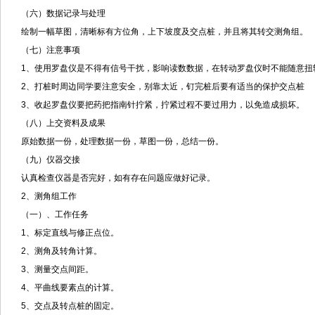
（六）数据记录与处理
绘制一幅草图，清晰标有方位角，上下坡度及交点桩，并且将其转交测角组。
（七）注意事项
1、使用罗盘仪是不得有信号干扰，影响读数数据，在转动罗盘仪时不能随意扭
2、打桩时周边同学要注意安全，别靠太近，钉完桩后要有适当的保护交点桩
3、收起罗盘仪要把药把指南针拧紧，拧紧过程不要过用力，以免造成损坏。
（八）上交资料及成果
原始数据一份，处理数据一份，草图一份，总结一份。
（九）仪器交接
认真检查仪器是否完好，如有存在问题应做好记录。
2、测角组工作
（一）、工作任务
1、标定直线与修正点位。
2、测角及转角计算。
3、测量交点间距。
4、平曲线要素点的计算。
5、交点及转点桩的固定。