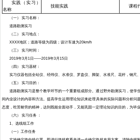
实践（实习）
技能实践
课程
名称
（一） 实习名称：
道路勘测实习
（二） 实习地点：
XXXX地区；道路等级为四级；设计车速为20km/h
（三） 实习时间：
2019年3月1日——2019年3月15日
（四） 实习器材：
实习仪器包括全站仪、经纬仪、水准仪、罗盘仪、脚架、水准尺、花杆，钢尺
（五） 实习目的：
道路勘测实习是整个教学环节的一个重要组成部分。通过野外勘测实习，使学
间内业设计的内容和方法。提高学生运用理论知识来处理具体的实际问题和分析问
态度，吃苦耐劳的精神，达到既能全面动手，又能巩固一定理论知识的目的，为毕
（六） 实习任务 ：
1、选线组工作
（一）工作任务
实地确定路中线位置，即进行路线察看并进一步确定路线布局方案，清除中线