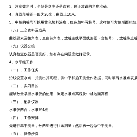
3、注意拨角时，全站是盘左还是盘右，保证放设的角度准确。
4、直线段桩距一般为20米，曲线上10米。
5、中桩的桩号可以用黄色颜料涂底，红色颜料写桩号。这样便可方便后面的组
（八）上交资料及成果
曲线要素及拨角表，直曲转角表，放桩主线平面线形图（含桩号），放桩终止
（九）仪器交接
认真检查仪器是否完好，如有存在问题应做好记录。
4、水平组工作
（一）、工作任务
沿线设置水点，并测出其高程，供中平和施工测量作依据，同时填写水准点表,
（二）、实习目的
能够数量掌握水准仪的使用，测定水准点高程及中桩地面高程
（三）、配备仪器
水准仪两台，水准尺4根
（四）、工作安排
先进行基平测量，分两组进行往返测量；然后再一起做中平测量。
（五）、操作步骤