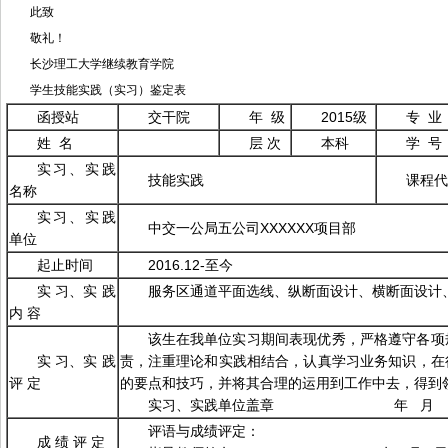
此致
敬礼！
长沙理工大学继续教育学院
学生技能实践（实习）鉴定表
函授站
交干院
年 级
2015级
专 业
姓 名
层 次
本科
学 号
实习、实践
技能实践
课程代
名称
实习、实践
中交一公局五公司XXXXXX项目部
单位
起止时间
2016.12-至今
实 习、实 践
服务区通道平面选线、纵断面设计、横断面设计
内 容
该生在我单位实习期间表现优秀，严格遵守各项
实 习、实 践
责，注重理论和实践相结合，认真学习业务知识，在
评 定
的要点和技巧，并将其合理的运用到工作中去，得到
实习、实践单位盖章 年 月 
评语与成绩评定：
成 绩 评 定