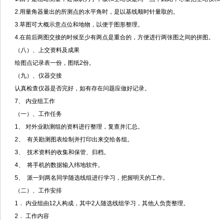
2.用量角器量出的所测点的水平角时，是以基线顺时针量取的。
3.草图可大概示意点位和地物，以便于图形整理。
4.在前后两图交接的时候至少有两点是重合的，方便进行两张图之间的拼图。
（八）、上交资料及成果
绘图点记录表一份，图纸2份。
（九）、仪器交接
认真检查仪器是否完好，如有存在问题应做好记录。
7、 内业组工作
（一）、工作任务
1、 对外业勘测组的资料进行整理，复查并汇总。
2、 有关勘测图表绘制并打印出来交给各组。
3、 技术资料的收集和保管、归档。
4、 将手机的数据输入纬地软件。
5、 派一到两名同学随选线组进行学习，把握明天的工作。
（二）、工作安排
1． 内业组由12人构成，其中2人随选线组学习，其他人负责整理。
2． 工作内容