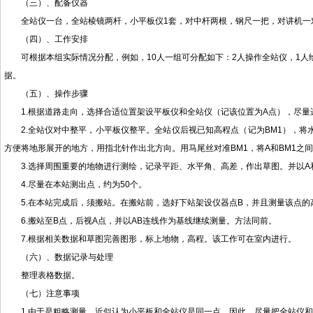
（三）、配备仪器
全站仪一台，全站棱镜两杆，小平板仪1套，对中杆两根，钢尺一把，对讲机一
（四）、工作安排
可根据本组实际情况分配，例如，10人一组可分配如下：2人操作全站仪，1人
据。
（五）、操作步骤
1.根据道路走向，选择合适位置架设平板仪和全站仪（记该位置为A点），尽
2.全站仪对中整平，小平板仪整平。全站仪后视已知高程点（记为BM1），
方便将地形展开的地方，用指北针作出北方向。用马尾丝对准BM1，将A和BM1之
3.选择周围重要的地物进行测绘，记录平距、水平角、高差，作出草图。并以A
4.尽量在本站测出点，约为50个。
5.在本站完成后，须搬站。在搬站前，选好下站架设仪器点B，并且测量该点
6.搬站至B点，后视A点，并以AB连线作为基线继续测量。方法同前。
7.根据相关数据和草图完善图形，标上地物，高程。该工作可在室内进行。
（六）、数据记录与处理
整理表格数据。
（七）注意事项
1.由于是粗略测量，近似认为小平板和全站仪是同一点，因此，尽量把全站仪