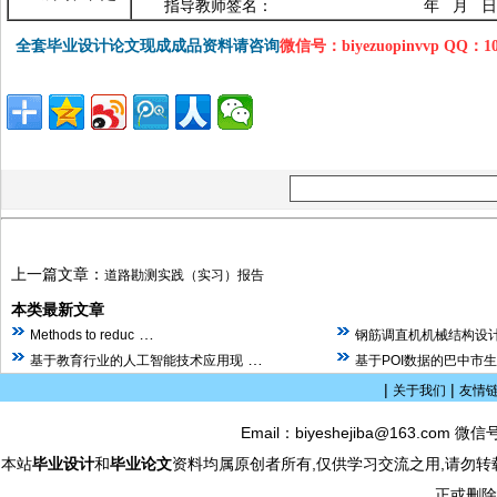
指导教师签名： 年 月 日
全套毕业设计论文现成成品资料请咨询
微信号：biyezuopinvvp QQ：1
上一篇文章：
道路勘测实践（实习）报告
本类最新文章
…
Methods to reduc
钢筋调直机机械结构设计
…
基于教育行业的人工智能技术应用现
基于POI数据的巴中市
|
|
关于我们
友情
Email：biyeshejiba@163.com 微信
本站
毕业设计
和
毕业论文
资料均属原创者所有,仅供学习交流之用,请勿转
正或删除