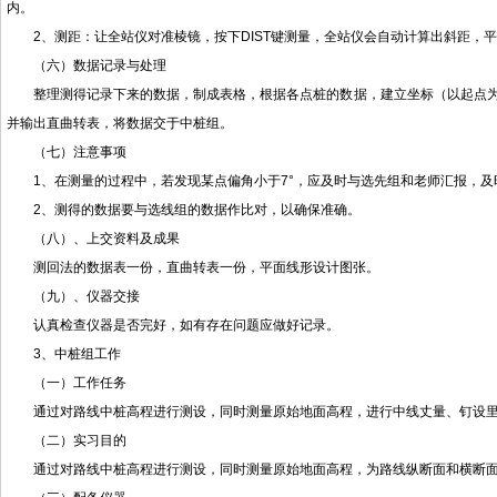
内。
2、测距：让全站仪对准棱镜，按下DIST键测量，全站仪会自动计算出斜距，
（六）数据记录与处理
整理测得记录下来的数据，制成表格，根据各点桩的数据，建立坐标（以起点
并输出直曲转表，将数据交于中桩组。
（七）注意事项
1、在测量的过程中，若发现某点偏角小于7°，应及时与选先组和老师汇报，及
2、测得的数据要与选线组的数据作比对，以确保准确。
（八）、上交资料及成果
测回法的数据表一份，直曲转表一份，平面线形设计图张。
（九）、仪器交接
认真检查仪器是否完好，如有存在问题应做好记录。
3、中桩组工作
（一）工作任务
通过对路线中桩高程进行测设，同时测量原始地面高程，进行中线丈量、钉设
（二）实习目的
通过对路线中桩高程进行测设，同时测量原始地面高程，为路线纵断面和横断