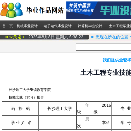
首 页
机械毕业设计
电子电气毕业设计
计算机毕业设计
土木工程毕业
2026年8月8日 星期六
6:38:23
您现在所在的位置
我们提供全套毕
土木工程专业技
长沙理工大学继续教育学院
技能实践（实习）报告
年
2015
函 授 站
长沙理工大学
专 业
级
级
层
学 生 姓 名
本科
学 号
次