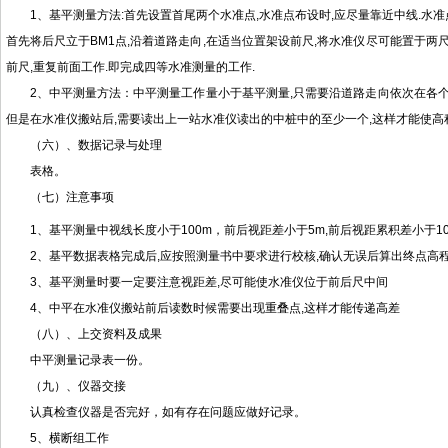
1、基平测量方法:首先设置首尾两个水准点,水准点布设时,应尽量靠近中线.水
首先将后尺立于BM1点,沿着道路走向,在适当位置架设前尺,将水准仪尽可能置于两
前尺,重复前面工作.即完成四等水准测量的工作.
2、中平测量方法：中平测量工作量小于基平测量,只需要沿道路走向依次在各个
但是在水准仪搬站后,需要读出上一站水准仪读出的中桩中的至少一个,这样才能使高
（六）、数据记录与处理
表格。
（七）注意事项
1、基平测量中视线长度小于100m，前后视距差小于5m,前后视距累积差小于1
2、基平数据表格完成后,应按照测量书中要求进行校核,确认无误后算出终点高
3、基平测量时要一定要注意视距差,尽可能使水准仪位于前后尺中间
4、中平在水准仪搬站前后读数时候需要出现重叠点,这样才能传递高差
（八）、上交资料及成果
中平测量记录表一份。
（九）、仪器交接
认真检查仪器是否完好，如有存在问题应做好记录。
5、横断组工作