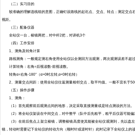
（二）实习目的
较准确的理解选线组的意图，正确钉设路线的起讫点、交点、转点；测定交点
视距。
（三）配备仪器
全站仪一台，棱镜两把，对中杆2把，对讲机3个
（四）工作安排
1、测角及转角计算
路线测角：一般规定测右角使用全站仪以全测回方法观测，两次观测误差不超过
计算转角：右角=后视读数-前视读数。
转角α=右角-180°（α>0时左转,α<0时右转）
2、测量交点间距：使用全站仪往返测量相邻交点，取平均值。一般不宜长于50
（五）操作步骤
1、测角：
（1）首先观察前后观测点间的地形，决定采取直接测量或是转点测设的方法。
（2）将全站仪架设在中间交点，对中整平（队中后先粗平，粗平后仪器可能偏
（3）在前后焦点上架立棱镜，调整棱镜高度使其能被全站仪观测到，先以盘
镜，转动时需要记下全站仪的转动方向（顺时针或逆时针）此时记录下全站仪上的读