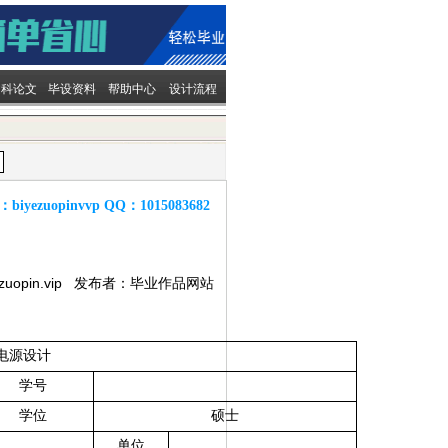
文科论文
毕设资料
帮助中心
设计流程
：
biyezuopinvvp
QQ：
1015083682
ezuopin.vip 发布者：毕业作品网站
电源设计
学号
学位
硕士
单位