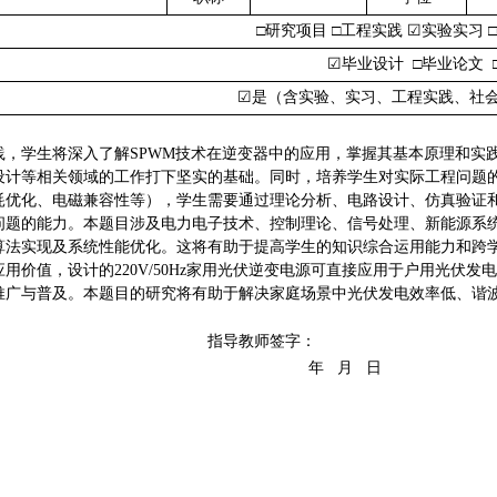
□研究项目 □工程实践
☑
实验实习
☑
毕业设计
□毕业论文
☑
是（含实验、实习、工程实践、社
践，学生将深入了解
SPWM技术在逆变器中的应用，掌握其基本原理和实
设计等相关领域的工作打下坚实的基础。同时，培养学生对实际工程问题
耗优化、电磁兼容性等），学生需要通过理论分析、电路设计、仿真验证
问题的能力。本题目涉及电力电子技术、控制理论、信号处理、新能源系
算法实现及系统性能优化。这将有助于提高学生的知识综合运用能力和跨
应用价值，设计的
220V/50Hz家用光伏逆变电源可直接应用于户用光
推广与普及。本题目的研究将有助于解决家庭场景中光伏发电效率低、谐
指导教师签字：
年
月
日