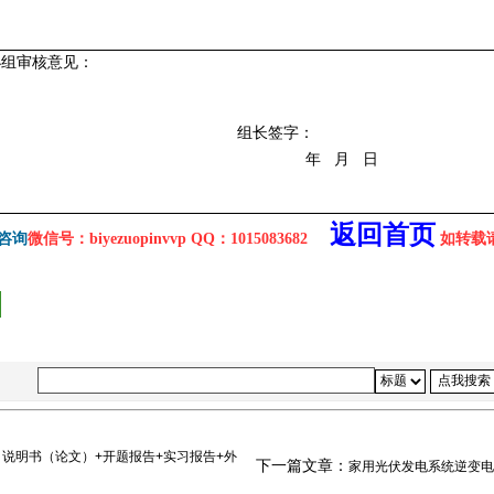
小组审核
意见：
组长签字：
年
月
日
返回首页
咨询
微信号：biyezuopinvvp QQ：1015083682
如转载请注
 说明书（论文）+开题报告+实习报告+外
下一篇文章：
家用光伏发电系统逆变电