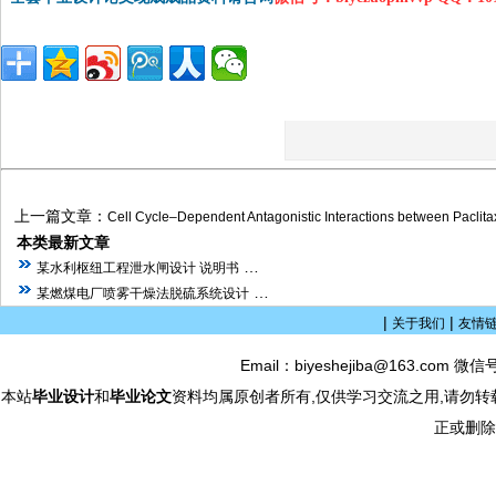
上一篇文章：
Cell Cycle–Dependent Antagonistic Interactions between Paclita
本类最新文章
…
某水利枢纽工程泄水闸设计 说明书
…
某燃煤电厂喷雾干燥法脱硫系统设计
|
|
关于我们
友情
Email：biyeshejiba@163.com 微信
本站
毕业设计
和
毕业论文
资料均属原创者所有,仅供学习交流之用,请勿转
正或删除