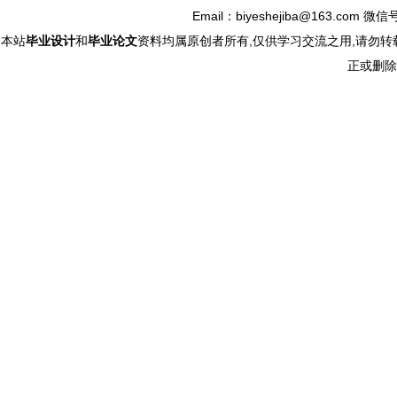
Email：biyeshejiba@163.com 微信
本站
毕业设计
和
毕业论文
资料均属原创者所有,仅供学习交流之用,请勿转
正或删除