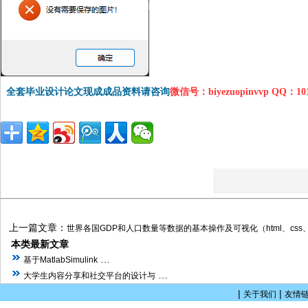
全套毕业设计论文现成成品资料请咨询
微信号：biyezuopinvvp QQ：1
上一篇文章：
世界各国GDP和人口数量等数据的基本操作及可视化（html、css、echa
本类最新文章
…
基于MatlabSimulink
…
大学生内容分享和社交平台的设计与
|
|
关于我们
友情