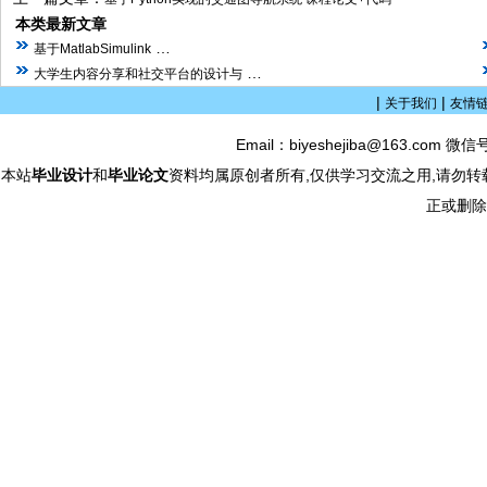
本类最新文章
…
基于MatlabSimulink
…
大学生内容分享和社交平台的设计与
|
|
关于我们
友情
Email：biyeshejiba@163.com 微信
本站
毕业设计
和
毕业论文
资料均属原创者所有,仅供学习交流之用,请勿转
正或删除