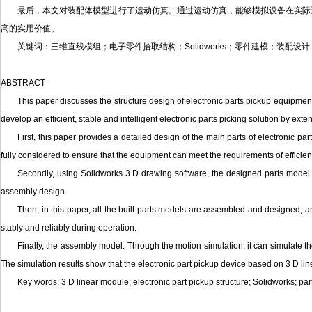
最后，本文对装配体模型进行了运动仿真。通过运动仿真，能够模拟设备在实际
高的实用价值。
关键词：三维直线模组；电子零件拾取结构；Solidworks；零件建模；装配设
ABSTRACT
This paper discusses the structure design of electronic parts pickup equipme
develop an efficient, stable and intelligent electronic parts picking solution by exte
First, this paper provides a detailed design of the main parts of electronic p
fully considered to ensure that the equipment can meet the requirements of efficie
Secondly, using Solidworks 3 D drawing software, the designed parts model i
assembly design.
Then, in this paper, all the built parts models are assembled and designed, 
stably and reliably during operation.
Finally, the assembly model. Through the motion simulation, it can simulate t
The simulation results show that the electronic part pickup device based on 3 D l
Key words: 3 D linear module; electronic part pickup structure; Solidworks; p