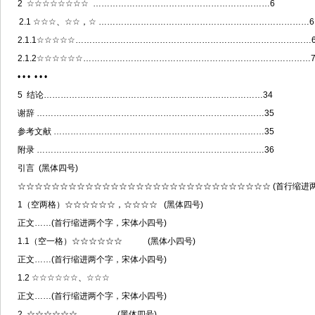
2 ☆☆☆☆☆☆☆☆ ………………………………………………………6
2.1 ☆☆☆、☆☆，☆ …………………………………………………………………6
2.1.1☆☆☆☆☆…………………………………………………………………………
2.1.2☆☆☆☆☆☆………………………………………………………………………
• • • • • •
5 结论……………………………………………………………………34
谢辞 ………………………………………………………………………35
参考文献 …………………………………………………………………35
附录 ………………………………………………………………………36
引言 (黑体四号)
☆☆☆☆☆☆☆☆☆☆☆☆☆☆☆☆☆☆☆☆☆☆☆☆☆☆☆☆☆☆ (首行缩进
1（空两格）☆☆☆☆☆☆，☆☆☆☆ (黑体四号)
正文……(首行缩进两个字，宋体小四号)
1.1（空一格）☆☆☆☆☆☆ (黑体小四号)
正文……(首行缩进两个字，宋体小四号)
1.2 ☆☆☆☆☆☆、☆☆☆
正文……(首行缩进两个字，宋体小四号)
2 ☆☆☆☆☆☆ (黑体四号)