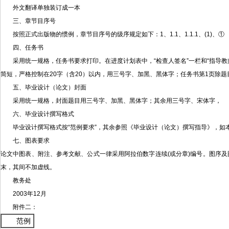
外文翻译单独装订成一本
三、章节目序号
按照正式出版物的惯例，章节目序号的级序规定如下：1、1.1、1.1.1、(1)、①
四、任务书
采用统一规格，任务书要求打印。在进度计划表中，“检查人签名”一栏和“指导
简短，严格控制在20字（含20）以内，用三号字、加黑、黑体字；任务书第1页除
五、毕业设计（论文）封面
采用统一规格，封面题目用三号字、加黑、黑体字；其余用三号字、宋体字，
六、毕业设计撰写格式
毕业设计撰写格式按“范例要求”，其余参照《毕业设计（论文）撰写指导》，
七、图表要求
论文中图表、附注、参考文献、公式一律采用阿拉伯数字连续(或分章)编号。图序
末，其间不加虚线。
教务处
2003年12月
附件二：
范例