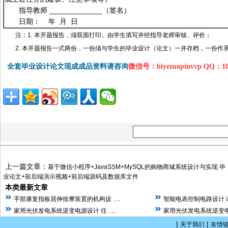
指导教师 _____________（签名）
日期： 年 月 日
注：1. 本开题报告，须双面打印。由学生填写并经指导老师审核、评价；
2. 本开题报告一式两份，一份须与学生的毕业设计（论文）一并存档，一份作
全套毕业设计论文现成成品资料请咨询
微信号：biyezuopinvvp QQ：1
上一篇文章：
基于微信小程序+JavaSSM+MySQL的购物商城系统设计与实现 毕
业论文+前后端演示视频+前后端源码及数据库文件
本类最新文章
…
手部康复指板屈伸按摩装置的机构设
智能电表控制电路设计 
…
家用光伏发电系统逆变电源设计 任
家用光伏发电系统逆变电
|
|
关于我们
友情