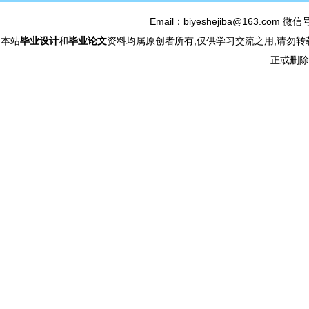
Email：biyeshejiba@163.com 微信
本站
毕业设计
和
毕业论文
资料均属原创者所有,仅供学习交流之用,请勿转
正或删除