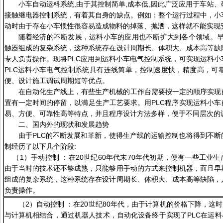
小车自动运料系统,由于其控制简单,成本低,因此广泛应用于车站
接触继电器控制系统，有着其自身的缺点。例如：整个运行过程中，小
动时由于存在小车惯性很容易造成物料的掉落、抛洒，这样就不能实现
随着经济的不断发展，运料小车的应用也不断扩大到各个领域。早
触器组成的复杂系统，这种系统存在设计周期长、体积大、成本高等缺
专人负责操作。现将PLC应用到运料小车电气控制系统，可实现运料
PLC运料小车电气控制系统具有连线简单，控制速度快，精度高，可
便、设计施工调试周期短等优点。
在自动化生产线上，有些生产机械的工作台需要按一定的顺序实现
置有一定时间的停留，以满足生产工艺要求。用PLC程序实现运料小
易、方便、可靠性高等特点，并且程序设计方法多样，便于不同层次的
二、国内外的现状和发展趋势
由于PLC的不断发展和革新，使得生产线的运输控制也将得到不
制经历了以下几个阶段:
（1）手动控制 ：在20世纪60年代末70年代初期，便有一些工业生
由于当时的技术还不够成熟，只能够用手动的方式来控制机器，而且早
组成的复杂系统，这种系统存在设计周期长、体积大、成本高等缺陷，
负责操作。
（2）自动控制 ：在20世纪80年代，由于计算机的价格下降，这
与计算机相结合，通过机器人技术，自动化设备终于实现了PLC在运