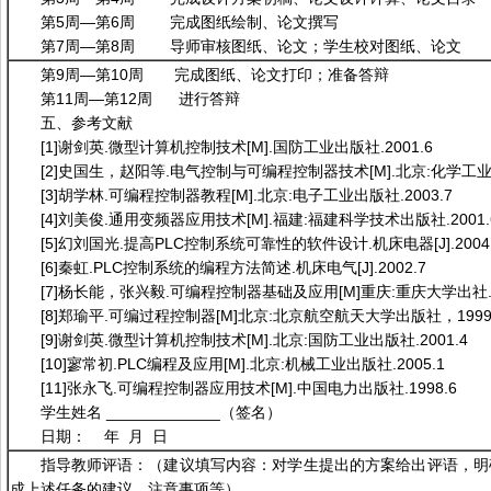
第5周—第6周 完成图纸绘制、论文撰写
第7周—第8周 导师审核图纸、论文；学生校对图纸、论文
第9周—第10周 完成图纸、论文打印；准备答辩
第11周—第12周 进行答辩
五、参考文献
[1]谢剑英.微型计算机控制技术[M].国防工业出版社.2001.6
[2]史国生，赵阳等.电气控制与可编程控制器技术[M].北京:化学工业出
[3]胡学林.可编程控制器教程[M].北京:电子工业出版社.2003.7
[4]刘美俊.通用变频器应用技术[M].福建:福建科学技术出版社.2001.
[5]幻刘国光.提高PLC控制系统可靠性的软件设计.机床电器[J].2004.
[6]秦虹.PLC控制系统的编程方法简述.机床电气[J].2002.7
[7]杨长能，张兴毅.可编程控制器基础及应用[M]重庆:重庆大学出社.2
[8]郑瑜平.可编过程控制器[M]北京:北京航空航天大学出版社，1999
[9]谢剑英.微型计算机控制技术[M].北京:国防工业出版社.2001.4
[10]寥常初.PLC编程及应用[M].北京:机械工业出版社.2005.1
[11]张永飞.可编程控制器应用技术[M].中国电力出版社.1998.6
学生姓名 _____________（签名）
日期： 年 月 日
指导教师评语：（建议填写内容：对学生提出的方案给出评语，明
成上述任务的建议、注意事项等）