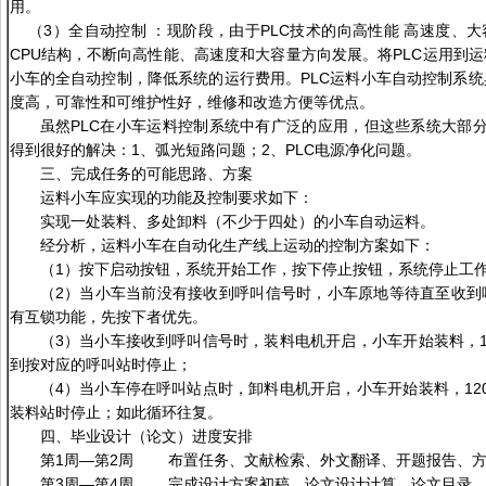
用。
（3）全自动控制 ：现阶段，由于PLC技术的向高性能 高速度、大
CPU结构，不断向高性能、高速度和大容量方向发展。将PLC运用到
小车的全自动控制，降低系统的运行费用。PLC运料小车自动控制系
度高，可靠性和可维护性好，维修和改造方便等优点。
虽然PLC在小车运料控制系统中有广泛的应用，但这些系统大部
得到很好的解决：1、弧光短路问题；2、PLC电源净化问题。
三、完成任务的可能思路、方案
运料小车应实现的功能及控制要求如下：
实现一处装料、多处卸料（不少于四处）的小车自动运料。
经分析，运料小车在自动化生产线上运动的控制方案如下：
（1）按下启动按钮，系统开始工作，按下停止按钮，系统停止工
（2）当小车当前没有接收到呼叫信号时，小车原地等待直至收到
有互锁功能，先按下者优先。
（3）当小车接收到呼叫信号时，装料电机开启，小车开始装料，1
到按对应的呼叫站时停止；
（4）当小车停在呼叫站点时，卸料电机开启，小车开始装料，12
装料站时停止；如此循环往复。
四、毕业设计（论文）进度安排
第1周—第2周 布置任务、文献检索、外文翻译、开题报告、方
第3周—第4周 完成设计方案初稿、论文设计计算、论文目录