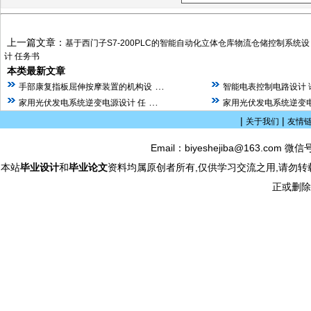
上一篇文章：
基于西门子S7-200PLC的智能自动化立体仓库物流仓储控制系统设
计 任务书
本类最新文章
…
手部康复指板屈伸按摩装置的机构设
智能电表控制电路设计 
…
家用光伏发电系统逆变电源设计 任
家用光伏发电系统逆变电
|
|
关于我们
友情
Email：biyeshejiba@163.com 微信
本站
毕业设计
和
毕业论文
资料均属原创者所有,仅供学习交流之用,请勿转
正或删除