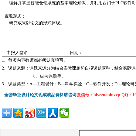
理解并掌握智能仓储系统的基本理论知识，并利用西门子
PLC
软件对
表现形式：
研究成果以论文的形式体现。
申报人签名：
日期：
1
、每项内容教师都必须认真填写。
2
、课题来源：课题来源分为结合实际课题和自拟课题两种，结合实际课
向、纵向课题等。
3
、课题类型：
A
—工程设计；
B
—科学实验；
C
—软件开发；
D
—理论研
全套毕业设计论文现成成品资料请咨询
微信号：biyezuopinvvp QQ：1