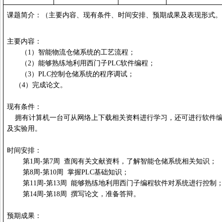
课题简介：（主要内容、现有条件、时间安排、预期成果及表现形式。
主要内容：
（
1
）
智能物流仓储系统的工艺流程；
（
2
）
能够熟练地利用西门子
PLC
软件编程
；
（
3
）
PLC
控制仓储系统的程序调试
；
（
4
）完成论文。
现有条件：
拥有计算机一台
可从网络上下载相关资料进行学习，还可进行软件
及实验用。
时间安排：
第
1
周
-
第
7
周
查阅有关文献资料，了解智能仓储系统相关知识；
第
8
周
-
第
10
周
掌握
PLC
基础知识；
第
11
周
-
第
13
周
能够熟练地利用西门子编程软件对系统进行控制
第
14
周
-
第
18
周
撰写论文，准备答辩。
预期成果：