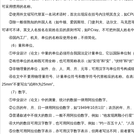
可采用惯用的名称。
②使用外文缩写代替某一名词术语时，首次出现应在括号内注明其含义，如CPU(Central
③除一般很熟知的外国人名（如牛顿、爱因斯坦、门捷列夫、达尔文、马克思
可译可不译。英文人名按名在前姓在后的原则书写，如P.Cray。不可把外国人姓名中
④国内工厂、机关、单位的名称应使用全称，不得简化。
（6）量和单位。
①毕业设计（论文）中量的单位必须符合我国法定计量单位。它以国际单位制（SI）为
②有些单位的名称既可用全称，也可用简称表示（如“安培”和“安”，“伏特”和“伏
③非物理量的单位，如件、台、人、周、月、元等，可用汉字与单位符号构成组
④在文中不要用物理量符号、计量单位符号和数学符号代替相应的名称。在表
25mm”不要写出“试样h为25mm”。
（7）数字。
①毕业设计（论文）中的测量、统计的数据一律用阿拉伯数字。
②公历的年、月、日一律用阿拉伯数字，如“1949年10月1日”；农历的年、
③普通叙述中不很大的数目，一般不用阿拉伯数字。例如：“他发现两颗小行星”、“
④大约的数目可用汉字数字，也可用阿拉伯数字。例如：“约一百五十人”、“八百公里”
⑤分数可用阿拉伯数字表示，亦可用汉字数字表示，但两者写法不同，前者要写成“5