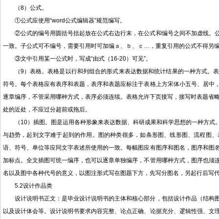
（8）公式。
①公式应使用“word公式编辑器”规范编写。
②公式的编号用圆括号括起放在公式右边行末，在公式和编号之间不加虚线。
一致。子公式可不编号，需要引用时可加编ａ、ｂ、ｃ…，重复引用的公式不得另
③文中引用某一公式时，写成“由式（16-20）可见”。
（9）表格。表格是以行和列组合的形式来表达数据和统计结果的一种方式。
符号。每个表格应有表序和表题，表序和表题应标注于表格上方宋体小五号、居中
逐章编序，不管采用哪种方式，表序必须连续。表格允许下页接写，接写时表题省略，
处的近处，不应过分超前或拖后。
（10）插图。图是运用各种形象来表达数据、科研成果和科学思想的一种方式
与趋势，起到文字难于起到的作用。图的种类很多，如条形图、线形图、流程图、
语、符号、单位等应同文字表述所使用的一致。每幅图应有图序和图名，图序和图
加标点。全文插图可统一编序，也可以逐章单独编序，不管用哪种方式，图序也须
名以及图中各种代号的意义，以图注形式写在图题下方，先写分图名，另起行后写
5.2设计作品类
设计说明书正文：是毕业设计说明书的主体和核心部分，包括设计作品（结构
以及设计体会等。设计说明书要求内容完整、论点正确、论据充分、逻辑性强、文