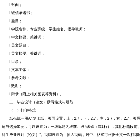
l 封面；
l 诚信承诺书；
l 题目；
l 学院名称、专业班级、学生姓名、指导教师；
l 中文摘要、关键词；
l 英文题目；
l 英文摘要、关键词；
l 目录；
l 文本主体；
l 参考文献；
l 致谢；
l 附录（附上相关图表等资料）。
二、毕业设计（论文）撰写格式与规范
（一）打印格式
纸张统一用A4复印纸，页面设置：上：2.7；下：2.7；左：2.7；右：2.7；
适当选择加宽，可以设置为：一级标题为段前、段后6磅（或1行），其他标题段前、
科生毕业设计（论文）”。页脚设置为：插入页码，居中。格式可根据全文一次打印