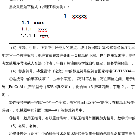
层次采用如下格式（以理工科为例）：
（3）注释、引用。正文中引述他人的观点、统计数据或计算公式等必须注明
地方写一个脚注标号，把注文放在加注处那一页稿纸的下端。也可以用篇末注，即
考文献用序号法或人名法（作者，年份）标注由各学院自行确定，但各学院须统一
（4）标点符号。毕业设计（论文）中的标点符号应符合国家标准GB/T15834
①连接号中的半字线即“-”，占半个字宽，书写时不占格，写在两格之间。用于
统（Fe-Cr-Al）,产品型号（SZB-4真空泵），化合物（3-羟基丙酸，丁酮-2，
6）。
②连接号中的一字线“―”占一个字宽，书写时应比汉字“―”略宽，在稿纸上写作
碳钢）、机械图中的剖面（如A―A）等标准符号中。
③括号一般用圆括号。有双重括号时，可以圆括号外面再加方括号。数学式中的括
（5）名词、名称。
①毕业设计（论文）中的科学技术名词术语尽量采用全国自然科学名词审定委