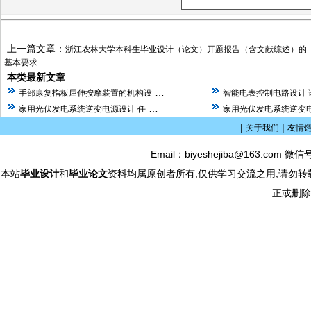
上一篇文章：
浙江农林大学本科生毕业设计（论文）开题报告（含文献综述）的
基本要求
本类最新文章
…
手部康复指板屈伸按摩装置的机构设
智能电表控制电路设计 
…
家用光伏发电系统逆变电源设计 任
家用光伏发电系统逆变电
|
|
关于我们
友情
Email：biyeshejiba@163.com 微信
本站
毕业设计
和
毕业论文
资料均属原创者所有,仅供学习交流之用,请勿转
正或删除