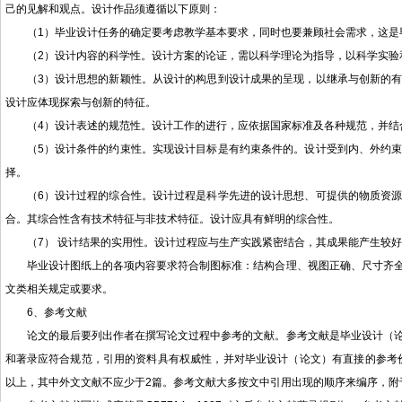
己的见解和观点。设计作品须遵循以下原则：
（1）毕业设计任务的确定要考虑教学基本要求，同时也要兼顾社会需求，这是
（2）设计内容的科学性。设计方案的论证，需以科学理论为指导，以科学实验
（3）设计思想的新颖性。从设计的构思到设计成果的呈现，以继承与创新的
设计应体现探索与创新的特征。
（4）设计表述的规范性。设计工作的进行，应依据国家标准及各种规范，并结
（5）设计条件的约束性。实现设计目标是有约束条件的。设计受到内、外约
择。
（6）设计过程的综合性。设计过程是科学先进的设计思想、可提供的物质资
合。其综合性含有技术特征与非技术特征。设计应具有鲜明的综合性。
（7） 设计结果的实用性。设计过程应与生产实践紧密结合，其成果能产生较
毕业设计图纸上的各项内容要求符合制图标准：结构合理、视图正确、尺寸齐
文类相关规定或要求。
6、参考文献
论文的最后要列出作者在撰写论文过程中参考的文献。参考文献是毕业设计（
和著录应符合规范，引用的资料具有权威性，并对毕业设计（论文）有直接的参考价
以上，其中外文文献不应少于2篇。参考文献大多按文中引用出现的顺序来编序，附