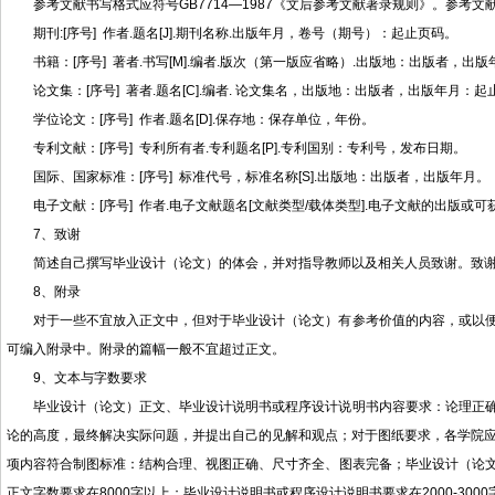
参考文献书写格式应符号GB7714—1987《文后参考文献著录规则》。参考
期刊:[序号] 作者.题名[J].期刊名称.出版年月，卷号（期号）：起止页码。
书籍：[序号] 著者.书写[M].编者.版次（第一版应省略）.出版地：出版者，出
论文集：[序号] 著者.题名[C].编者. 论文集名，出版地：出版者，出版年月：起
学位论文：[序号] 作者.题名[D].保存地：保存单位，年份。
专利文献：[序号] 专利所有者.专利题名[P].专利国别：专利号，发布日期。
国际、国家标准：[序号] 标准代号，标准名称[S].出版地：出版者，出版年月。
电子文献：[序号] 作者.电子文献题名[文献类型/载体类型].电子文献的出版
7、致谢
简述自己撰写毕业设计（论文）的体会，并对指导教师以及相关人员致谢。致
8、附录
对于一些不宜放入正文中，但对于毕业设计（论文）有参考价值的内容，或以
可编入附录中。附录的篇幅一般不宜超过正文。
9、文本与字数要求
毕业设计（论文）正文、毕业设计说明书或程序设计说明书内容要求：论理正
论的高度，最终解决实际问题，并提出自己的见解和观点；对于图纸要求，各学院应
项内容符合制图标准：结构合理、视图正确、尺寸齐全、图表完备；毕业设计（论
正文字数要求在8000字以上；毕业设计说明书或程序设计说明书要求在2000-3000