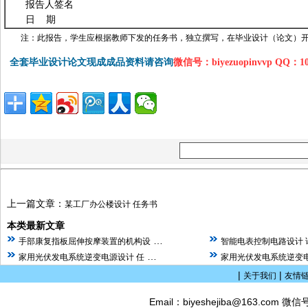
报告人签名
日 期
注：此报告，学生应根据教师下发的任务书，独立撰写，在毕业设计（论文）
全套毕业设计论文现成成品资料请咨询
微信号：biyezuopinvvp QQ：1
上一篇文章：
某工厂办公楼设计 任务书
本类最新文章
…
手部康复指板屈伸按摩装置的机构设
智能电表控制电路设计 
…
家用光伏发电系统逆变电源设计 任
家用光伏发电系统逆变电
|
|
关于我们
友情
Email：biyeshejiba@163.com 微信