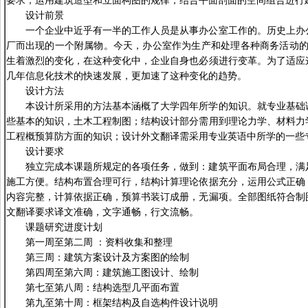
要求；运用建筑造型和立面构图的规律，结合平面剖面的空间组合进行
设计前景
一个企业中近乎有一半的工作人员是从事办公室工作的。历史上办
厂而出现的一个附属物。今天，办公室作为生产和处理各种商务活动的
生着激烈的变化，在这种变化中，企业自身也必须进行变革。为了适应
几年信息化技术的快速发展，更加速了这种变化的趋势。
设计方法
本设计所采用的方法基本涵概了大学四年所学的知识。就专业基础
些基本的知识，土木工程制图；结构设计部分需用到理论力学、材料力
工程概预算防方面的知识；设计外文翻译需采用专业英语中所学的一些
设计要求
独立完成本课题所规定的各项任务，做到：建筑平面布局合理，满
施工方便。结构布置合理可行，结构计算理论依据充分，运用公式正确
内容完整，计算依据正确，预算书装订成册，无漏项。全部图纸符合制
文翻译要求译文准确，文字通畅，行文流畅。
课题研究进度计划
第一周至第二周 ：资料收集和整理
第三周：建筑方案设计及方案图的绘制
第四周至第六周：建筑施工图设计、绘制
第七至第八周：结构选型几平面布置
第九至第十周：框架结构及自选构件设计说明