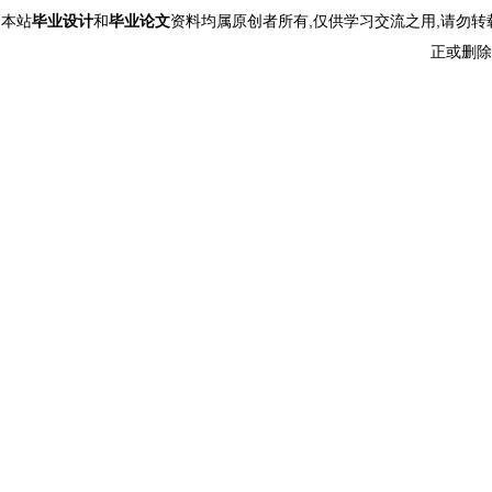
本站
毕业设计
和
毕业论文
资料均属原创者所有,仅供学习交流之用,请勿转
正或删除