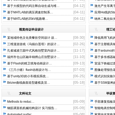
[04-12]
基于大模型的代码注释自动生成与维…
激光产生等离子
[04-11]
基于MATLAB的调压调速控制系…
应用Hα线的St
[04-11]
基于MATLAB的35kV线路继…
纳米二氧化钛光
视觉传达毕业设计
理工
[08-30]
某地域特色文化类餐饮空间设计 设…
降低商用飞机
[02-26]
三维漫游游戏《乌镇白莲塔》的设计…
基于注塑模具
[11-17]
孔雀城凌兰园中式风格别墅室内设计…
基于arduin
[11-10]
福州市仓山区融丰锦绣山庄别墅设计…
基于多传感器
[09-13]
基于Flash的精卫填海动画设计…
室温下铁磁过渡
[07-03]
《三只小猪》flash动画设计与…
图像处理报告基
[06-25]
基于unity3D的小车模拟系统…
模式识别实验3
[05-18]
Bézier曲线曲面造型建模及渲…
基于SSM架构
文科论文
毕设
[05-09]
Methods to reduc…
手部康复指板
[05-09]
钢筋调直机机械结构设计 实习报告…
智能电表控制电
[05-08]
Automated surfac…
家用光伏发电系