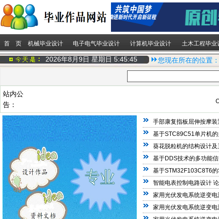
首 页
机械毕业设计
电子电气毕业设计
计算机毕业设计
土木工程毕业
2026年8月9日 星期日
5:45:45
您现在所在的位置
站内公
Q
告：
手部康复指板屈伸按摩装
基于STC89C51单片
葵花脱粒机的结构设计及
基于DDS技术的多功能信
基于STM32F103C8T
智能电表控制电路设计 
家用光伏发电系统逆变电
家用光伏发电系统逆变电