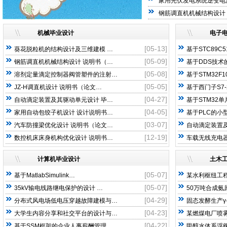
家用光伏发电系统逆变电
钢筋调直机机械结构设计
机械毕业设计
电子
[05-13]
葵花脱粒机的结构设计及三维建模 …
基于STC89C
[05-09]
钢筋调直机机械结构设计 说明书（…
基于DDS技术
[05-08]
溶剂定量滴定控制器阀管塑件的注射…
基于STM32F1
[05-05]
JZ-H调直机设计 说明书（论文…
基于西门子S7-
[04-27]
自动滴定装置及其驱动单元设计 毕…
基于STM32
[04-05]
家用自动包饺子机设计 设计说明书…
基于PLC的小
[03-07]
汽车防撞梁优化设计 说明书（论文…
自动滴定装置及
[12-19]
数控机床床身机构优化设计 说明书…
车载无线充电器
计算机毕业设计
土木
[05-07]
基于MatlabSimulink…
某水利枢纽工程
[05-07]
35kV输电线路继电保护的设计 …
50万吨合成氨
[04-29]
分布式风电场低电压穿越故障建模与…
固态发酵生产γ
[04-23]
大学生内容分享和社交平台的设计与…
某燃煤电厂喷
[04-22]
基于SSM框架的企业人事薪酬管理…
甲醇水体系浮阀