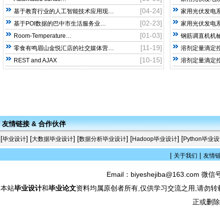
[04-24]
基于教育行业的人工智能技术应用现…
家用光伏发电系
[02-23]
基于POI数据的巴中市生活服务业…
家用光伏发电系
[01-03]
Room-Temperature…
钢筋调直机机械
[11-19]
零食有鸣眉山金悦汇店的社交媒体营…
溶剂定量滴定
[10-15]
REST and AJAX
溶剂定量滴定
友情链接 & 合作伙伴
[
] [
] [
] [
] [
毕业设计
大数据毕业设计
数据分析毕业设计
Hadoop毕业设计
Python毕业
|
|
关于我们
友情
Email：biyeshejiba@163.com 微信
本站
毕业设计
和
毕业论文
资料均属原创者所有,仅供学习交流之用,请勿转
正或删除